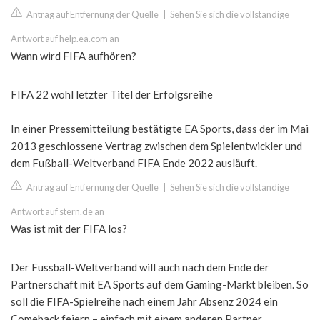
Antrag auf Entfernung der Quelle
|
Sehen Sie sich die vollständige
Antwort auf help.ea.com an
Wann wird FIFA aufhören?
FIFA 22 wohl letzter Titel der Erfolgsreihe
In einer Pressemitteilung bestätigte EA Sports, dass der im Mai
2013 geschlossene Vertrag zwischen dem Spielentwickler und
dem Fußball-Weltverband FIFA Ende 2022 ausläuft.
Antrag auf Entfernung der Quelle
|
Sehen Sie sich die vollständige
Antwort auf stern.de an
Was ist mit der FIFA los?
Der Fussball-Weltverband will auch nach dem Ende der
Partnerschaft mit EA Sports auf dem Gaming-Markt bleiben. So
soll die FIFA-Spielreihe nach einem Jahr Absenz 2024 ein
Comeback feiern – einfach mit einem anderen Partner.