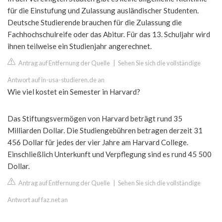
für die Einstufung und Zulassung ausländischer Studenten.
Deutsche Studierende brauchen für die Zulassung die
Fachhochschulreife oder das Abitur. Für das 13. Schuljahr wird
ihnen teilweise ein Studienjahr angerechnet.
Antrag auf Entfernung der Quelle
|
Sehen Sie sich die vollständige
Antwort auf in-usa-studieren.de an
Wie viel kostet ein Semester in Harvard?
Das Stiftungsvermögen von Harvard beträgt rund 35
Milliarden Dollar. Die Studiengebühren betragen derzeit 31
456 Dollar für jedes der vier Jahre am Harvard College.
Einschließlich Unterkunft und Verpflegung sind es rund 45 500
Dollar.
Antrag auf Entfernung der Quelle
|
Sehen Sie sich die vollständige
Antwort auf faz.net an