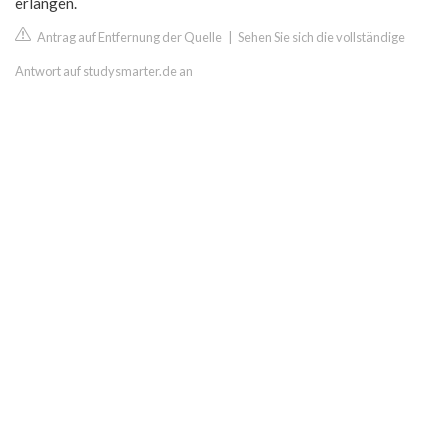
erlangen.
Antrag auf Entfernung der Quelle
|
Sehen Sie sich die vollständige
Antwort auf studysmarter.de an