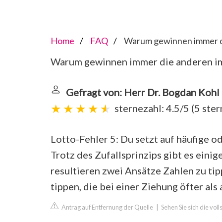
Home
FAQ
Warum gewinnen immer di
Warum gewinnen immer die anderen i
Gefragt von: Herr Dr. Bogdan Kohl 
sternezahl: 4.5/5
(
5 ste
Lotto-Fehler 5: Du setzt auf häufige o
Trotz des Zufallsprinzips gibt es einig
resultieren zwei Ansätze Zahlen zu tip
tippen, die bei einer Ziehung öfter al
Antrag auf Entfernung der Quelle
|
Sehen Sie sich die vol