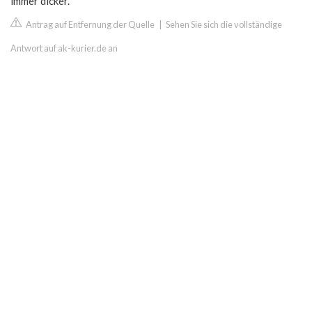
immer dicker.
Antrag auf Entfernung der Quelle
|
Sehen Sie sich die vollständige
Antwort auf ak-kurier.de an