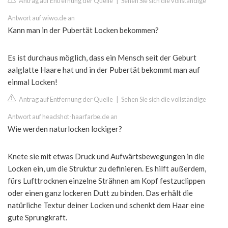
Antrag auf Entfernung der Quelle
|
Sehen Sie sich die vollständige
Antwort auf wiwo.de an
Kann man in der Pubertät Locken bekommen?
Es ist durchaus möglich, dass ein Mensch seit der Geburt
aalglatte Haare hat und in der Pubertät bekommt man auf
einmal Locken!
Antrag auf Entfernung der Quelle
|
Sehen Sie sich die vollständige
Antwort auf headshot-haarfarbe.de an
Wie werden naturlocken lockiger?
Knete sie mit etwas Druck und Aufwärtsbewegungen in die
Locken ein, um die Struktur zu definieren. Es hilft außerdem,
fürs Lufttrocknen einzelne Strähnen am Kopf festzuclippen
oder einen ganz lockeren Dutt zu binden. Das erhält die
natürliche Textur deiner Locken und schenkt dem Haar eine
gute Sprungkraft.