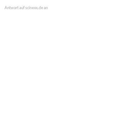
Antwort auf scinexx.de an