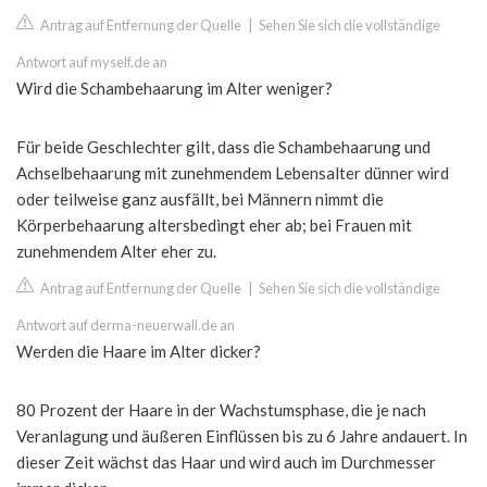
Antrag auf Entfernung der Quelle
|
Sehen Sie sich die vollständige
Antwort auf myself.de an
Wird die Schambehaarung im Alter weniger?
Für beide Geschlechter gilt, dass die Schambehaarung und
Achselbehaarung mit zunehmendem Lebensalter dünner wird
oder teilweise ganz ausfällt, bei Männern nimmt die
Körperbehaarung altersbedingt eher ab; bei Frauen mit
zunehmendem Alter eher zu.
Antrag auf Entfernung der Quelle
|
Sehen Sie sich die vollständige
Antwort auf derma-neuerwall.de an
Werden die Haare im Alter dicker?
80 Prozent der Haare in der Wachstumsphase, die je nach
Veranlagung und äußeren Einflüssen bis zu 6 Jahre andauert. In
dieser Zeit wächst das Haar und wird auch im Durchmesser