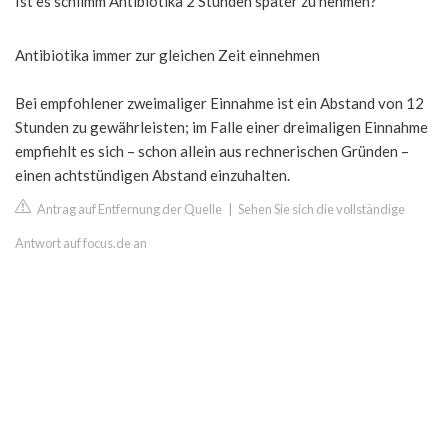
Ist es schlimm Antibiotika 2 Stunden später zu nehmen?
Antibiotika immer zur gleichen Zeit einnehmen
Bei empfohlener zweimaliger Einnahme ist ein Abstand von 12
Stunden zu gewährleisten; im Falle einer dreimaligen Einnahme
empfiehlt es sich – schon allein aus rechnerischen Gründen –
einen achtstündigen Abstand einzuhalten.
Antrag auf Entfernung der Quelle
|
Sehen Sie sich die vollständige
Antwort auf focus.de an