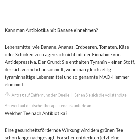
Kann man Antibiotika mit Banane einnehmen?
Lebensmittel wie Banane, Ananas, Erdbeeren, Tomaten, Käse
oder Schinken vertragen sich nicht mit der Einnahme von
Antidepressiva. Der Grund: Sie enthalten Tyramin – einen Stoff,
der sich vermehrt ansammelt, wenn man gleichzeitig
tyraminhaltige Lebensmittel und so genannte MAO-Hemmer
einnimmt.
Antrag auf Entfernung der Quelle
|
Sehen Sie sich die vollständige
Antwort auf deutsche-therapeutenauskunft.de an
Welcher Tee nach Antibiotika?
Eine gesundheitsfördernde Wirkung wird dem grünen Tee
schon lange nachgesagt. Forscher entdeckten jetzt eine