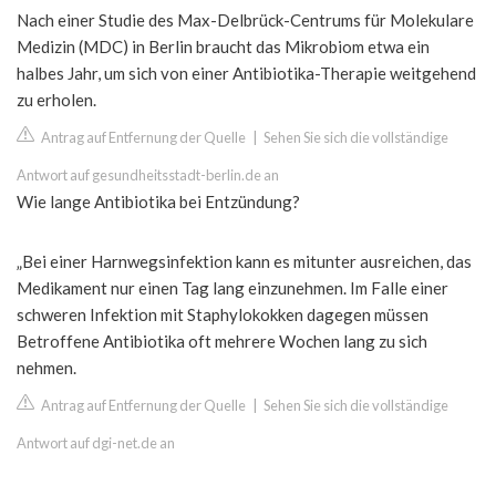
Nach einer Studie des Max-Delbrück-Centrums für Molekulare
Medizin (MDC) in Berlin braucht das Mikrobiom etwa ein
halbes Jahr, um sich von einer Antibiotika-Therapie weitgehend
zu erholen.
Antrag auf Entfernung der Quelle
|
Sehen Sie sich die vollständige
Antwort auf gesundheitsstadt-berlin.de an
Wie lange Antibiotika bei Entzündung?
„Bei einer Harnwegsinfektion kann es mitunter ausreichen, das
Medikament nur einen Tag lang einzunehmen. Im Falle einer
schweren Infektion mit Staphylokokken dagegen müssen
Betroffene Antibiotika oft mehrere Wochen lang zu sich
nehmen.
Antrag auf Entfernung der Quelle
|
Sehen Sie sich die vollständige
Antwort auf dgi-net.de an