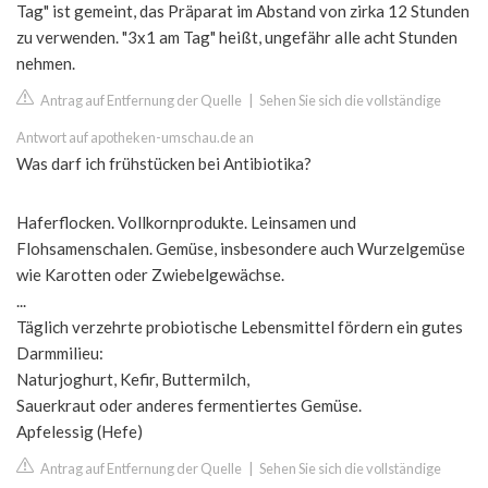
Tag" ist gemeint, das Präparat im Abstand von zirka 12 Stunden
zu verwenden. "3x1 am Tag" heißt, ungefähr alle acht Stunden
nehmen.
Antrag auf Entfernung der Quelle
|
Sehen Sie sich die vollständige
Antwort auf apotheken-umschau.de an
Was darf ich frühstücken bei Antibiotika?
Haferflocken. Vollkornprodukte. Leinsamen und
Flohsamenschalen. Gemüse, insbesondere auch Wurzelgemüse
wie Karotten oder Zwiebelgewächse.
...
Täglich verzehrte probiotische Lebensmittel fördern ein gutes
Darmmilieu:
Naturjoghurt, Kefir, Buttermilch,
Sauerkraut oder anderes fermentiertes Gemüse.
Apfelessig (Hefe)
Antrag auf Entfernung der Quelle
|
Sehen Sie sich die vollständige