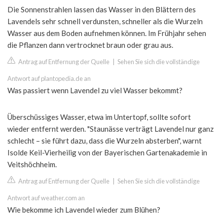
Die Sonnenstrahlen lassen das Wasser in den Blättern des
Lavendels sehr schnell verdunsten, schneller als die Wurzeln
Wasser aus dem Boden aufnehmen können. Im Frühjahr sehen
die Pflanzen dann vertrocknet braun oder grau aus.
Antrag auf Entfernung der Quelle
|
Sehen Sie sich die vollständige
Antwort auf plantopedia.de an
Was passiert wenn Lavendel zu viel Wasser bekommt?
Überschüssiges Wasser, etwa im Untertopf, sollte sofort
wieder entfernt werden. "Staunässe verträgt Lavendel nur ganz
schlecht – sie führt dazu, dass die Wurzeln absterben", warnt
Isolde Keil-Vierheilig von der Bayerischen Gartenakademie in
Veitshöchheim.
Antrag auf Entfernung der Quelle
|
Sehen Sie sich die vollständige
Antwort auf weather.com an
Wie bekomme ich Lavendel wieder zum Blühen?