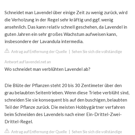
Schneidet man Lavendel über einige Zeit zu wenig zurück, wird
die Verholzung in der Regel sehr kräftig und ggf. wenig
ansehnlich. Das kann relativ schnell geschehen, da Lavendel in
guten Jahren ein sehr großes Wachstum aufweisen kann,
insbesondere der Lavandula intermedia.
Antrag auf Entfernung der Quelle
|
Sehen Sie sich die vollständige
Antwort auf lavendel.net an
Wo schneidet man verblühten Lavendel ab?
Die Blüte der Pflanzen steht 20 bis 30 Zentimeter über den
grau belaubten Seitentrieben. Wenn diese Triebe verblüht sind,
schneiden Sie sie konsequent bis auf den buschigen, belaubten
Teil der Pflanze zurück. Die meisten Hobbygärtner verfahren
beim Schneiden des Lavendels nach einer Ein-Drittel-Zwei-
Drittel-Regel.
Antrag auf Entfernung der Quelle
|
Sehen Sie sich die vollständige