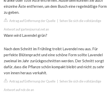
kranke oder tote Äste entfernen. Außerdem können Sie auch
einzelne Äste entfernen, um dem Busch eine regelmäßige Form
zu geben.
Antrag auf Entfernung der Quelle
|
Sehen Sie sich die vollständige
Antwort auf gartenjournal.net an
Wann wird Lavendel grün?
Nach dem Schnitt im Frühling treibt Lavendel neu aus. Für
perfekte Blütenpracht und eine schöne Form sollte Lavendel
zweimal im Jahr zurückgeschnitten werden. Der Schnitt sorgt
dafür, dass die Pflanze schön kompakt bleibt und nicht zu sehr
von innen heraus verkahlt.
Antrag auf Entfernung der Quelle
|
Sehen Sie sich die vollständige
Antwort auf ndr.de an