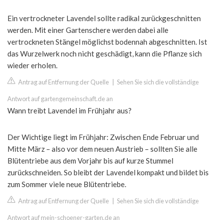
Ein vertrockneter Lavendel sollte radikal zurückgeschnitten
werden. Mit einer Gartenschere werden dabei alle
vertrockneten Stängel möglichst bodennah abgeschnitten. Ist
das Wurzelwerk noch nicht geschädigt, kann die Pflanze sich
wieder erholen.
Antrag auf Entfernung der Quelle
|
Sehen Sie sich die vollständige
Antwort auf gartengemeinschaft.de an
Wann treibt Lavendel im Frühjahr aus?
Der Wichtige liegt im Frühjahr: Zwischen Ende Februar und
Mitte März – also vor dem neuen Austrieb – sollten Sie alle
Blütentriebe aus dem Vorjahr bis auf kurze Stummel
zurückschneiden. So bleibt der Lavendel kompakt und bildet bis
zum Sommer viele neue Blütentriebe.
Antrag auf Entfernung der Quelle
|
Sehen Sie sich die vollständige
Antwort auf mein-schoener-garten.de an