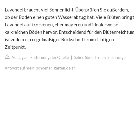
Lavendel braucht viel Sonnenlicht. Überprüfen Sie außerdem,
ob der Boden einen guten Wasserabzug hat. Viele Blüten bringt
Lavendel auf trockenen, eher mageren und idealerweise
kalkreichen Böden hervor. Entscheidend für den Blütenreichtum
ist zudem ein regelmäßiger Rückschnitt zum richtigen
Zeitpunkt.
Antrag auf Entfernung der Quelle
|
Sehen Sie sich die vollständige
Antwort auf mein-schoener-garten.de an