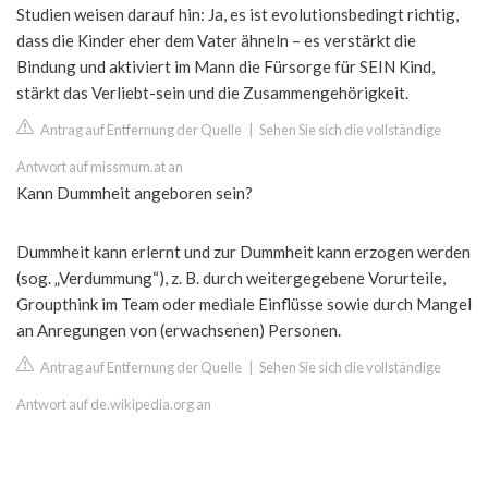
Studien weisen darauf hin: Ja, es ist evolutionsbedingt richtig,
dass die Kinder eher dem Vater ähneln – es verstärkt die
Bindung und aktiviert im Mann die Fürsorge für SEIN Kind,
stärkt das Verliebt-sein und die Zusammengehörigkeit.
Antrag auf Entfernung der Quelle
|
Sehen Sie sich die vollständige
Antwort auf missmum.at an
Kann Dummheit angeboren sein?
Dummheit kann erlernt und zur Dummheit kann erzogen werden
(sog. „Verdummung“), z. B. durch weitergegebene Vorurteile,
Groupthink im Team oder mediale Einflüsse sowie durch Mangel
an Anregungen von (erwachsenen) Personen.
Antrag auf Entfernung der Quelle
|
Sehen Sie sich die vollständige
Antwort auf de.wikipedia.org an