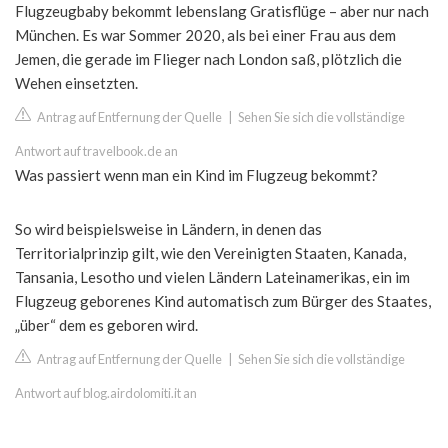
Flugzeugbaby bekommt lebenslang Gratisflüge – aber nur nach
München. Es war Sommer 2020, als bei einer Frau aus dem
Jemen, die gerade im Flieger nach London saß, plötzlich die
Wehen einsetzten.
Antrag auf Entfernung der Quelle
|
Sehen Sie sich die vollständige
Antwort auf travelbook.de an
Was passiert wenn man ein Kind im Flugzeug bekommt?
So wird beispielsweise in Ländern, in denen das
Territorialprinzip gilt, wie den Vereinigten Staaten, Kanada,
Tansania, Lesotho und vielen Ländern Lateinamerikas, ein im
Flugzeug geborenes Kind automatisch zum Bürger des Staates,
„über“ dem es geboren wird.
Antrag auf Entfernung der Quelle
|
Sehen Sie sich die vollständige
Antwort auf blog.airdolomiti.it an