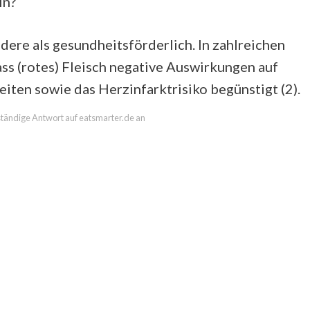
in?
ndere als gesundheitsförderlich. In zahlreichen
ass (rotes) Fleisch negative Auswirkungen auf
iten sowie das Herzinfarktrisiko begünstigt (2).
lständige Antwort auf eatsmarter.de an