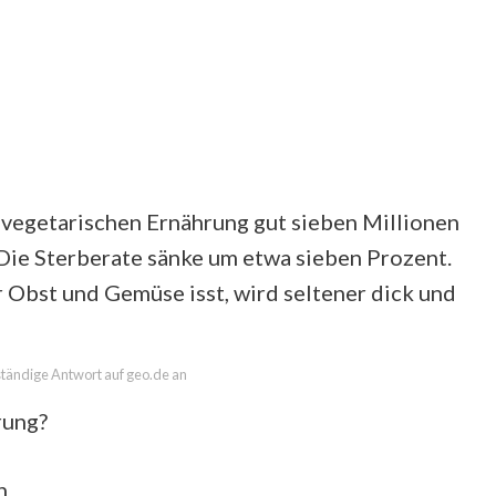
 vegetarischen Ernährung gut sieben Millionen
 Die Sterberate sänke um etwa sieben Prozent.
r Obst und Gemüse isst, wird seltener dick und
lständige Antwort auf geo.de an
rung?
n