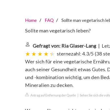
Home
FAQ
Sollte man vegetarisch l
Sollte man vegetarisch leben?
Gefragt von: Ria Glaser-Lang
| Let
sternezahl: 4.3/5
(
38 st
Wer sich für eine vegetarische Ernähr
auch seiner Gesundheit etwas Gutes. D
und -kombination wichtig, um den Bed
Mineralien zu decken.
Antrag auf Entfernung der Quelle
|
Sehen Sie sich die vo