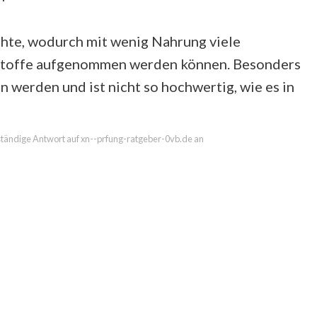
chte, wodurch mit wenig Nahrung viele
stoffe aufgenommen werden können. Besonders
werden und ist nicht so hochwertig, wie es in
llständige Antwort auf xn--prfung-ratgeber-0vb.de an