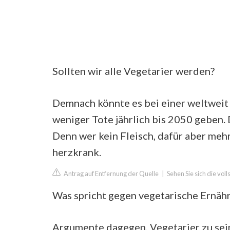
Sollten wir alle Vegetarier werden?
Demnach könnte es bei einer weltweit
weniger Tote jährlich bis 2050 geben.
Denn wer kein Fleisch, dafür aber meh
herzkrank.
Antrag auf Entfernung der Quelle
|
Sehen Sie sich die vol
Was spricht gegen vegetarische Ernäh
Argumente dagegen, Vegetarier zu sei