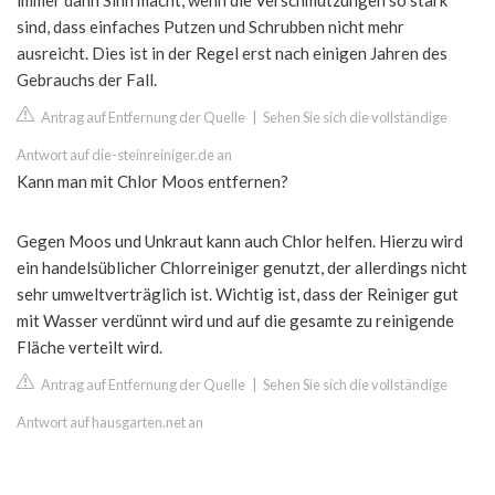
immer dann Sinn macht, wenn die Verschmutzungen so stark
sind, dass einfaches Putzen und Schrubben nicht mehr
ausreicht. Dies ist in der Regel erst nach einigen Jahren des
Gebrauchs der Fall.
Antrag auf Entfernung der Quelle
|
Sehen Sie sich die vollständige
Antwort auf die-steinreiniger.de an
Kann man mit Chlor Moos entfernen?
Gegen Moos und Unkraut kann auch Chlor helfen. Hierzu wird
ein handelsüblicher Chlorreiniger genutzt, der allerdings nicht
sehr umweltverträglich ist. Wichtig ist, dass der Reiniger gut
mit Wasser verdünnt wird und auf die gesamte zu reinigende
Fläche verteilt wird.
Antrag auf Entfernung der Quelle
|
Sehen Sie sich die vollständige
Antwort auf hausgarten.net an