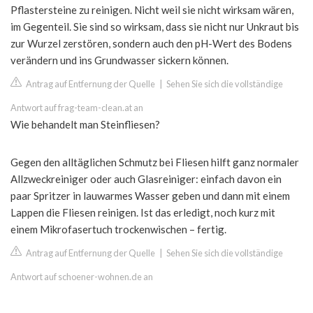
Pflastersteine zu reinigen. Nicht weil sie nicht wirksam wären,
im Gegenteil. Sie sind so wirksam, dass sie nicht nur Unkraut bis
zur Wurzel zerstören, sondern auch den pH-Wert des Bodens
verändern und ins Grundwasser sickern können.
Antrag auf Entfernung der Quelle
|
Sehen Sie sich die vollständige
Antwort auf frag-team-clean.at an
Wie behandelt man Steinfliesen?
Gegen den alltäglichen Schmutz bei Fliesen hilft ganz normaler
Allzweckreiniger oder auch Glasreiniger: einfach davon ein
paar Spritzer in lauwarmes Wasser geben und dann mit einem
Lappen die Fliesen reinigen. Ist das erledigt, noch kurz mit
einem Mikrofasertuch trockenwischen – fertig.
Antrag auf Entfernung der Quelle
|
Sehen Sie sich die vollständige
Antwort auf schoener-wohnen.de an