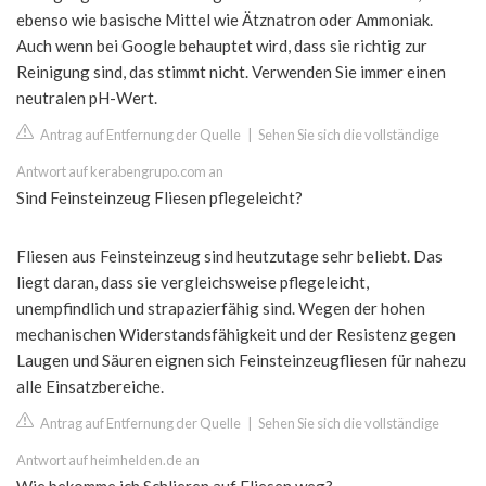
ebenso wie basische Mittel wie Ätznatron oder Ammoniak.
Auch wenn bei Google behauptet wird, dass sie richtig zur
Reinigung sind, das stimmt nicht. Verwenden Sie immer einen
neutralen pH-Wert.
Antrag auf Entfernung der Quelle
|
Sehen Sie sich die vollständige
Antwort auf kerabengrupo.com an
Sind Feinsteinzeug Fliesen pflegeleicht?
Fliesen aus Feinsteinzeug sind heutzutage sehr beliebt. Das
liegt daran, dass sie vergleichsweise pflegeleicht,
unempfindlich und strapazierfähig sind. Wegen der hohen
mechanischen Widerstandsfähigkeit und der Resistenz gegen
Laugen und Säuren eignen sich Feinsteinzeugfliesen für nahezu
alle Einsatzbereiche.
Antrag auf Entfernung der Quelle
|
Sehen Sie sich die vollständige
Antwort auf heimhelden.de an