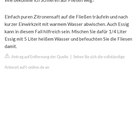
Wie bekomme ich Schlieren auf Fliesen weg?
Einfach puren Zitronensaft auf die Fließen träufeln und nach
kurzer Einwirkzeit mit warmem Wasser abwischen. Auch Essig
kann in diesem Fall hilfreich sein. Mischen Sie dafür 1/4 Liter
Essig mit 5 Liter heißem Wasser und befeuchten Sie die Fliesen
damit.
Antrag auf Entfernung der Quelle
|
Sehen Sie sich die vollständige
Antwort auf t-online.de an