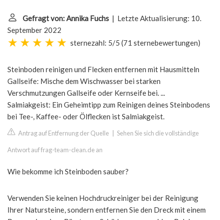
Gefragt von: Annika Fuchs
| Letzte Aktualisierung: 10.
September 2022
sternezahl: 5/5
(
71 sternebewertungen
)
Steinboden reinigen und Flecken entfernen mit Hausmitteln
Gallseife: Mische dem Wischwasser bei starken
Verschmutzungen Gallseife oder Kernseife bei. ...
Salmiakgeist: Ein Geheimtipp zum Reinigen deines Steinbodens
bei Tee-, Kaffee- oder Ölflecken ist Salmiakgeist.
Antrag auf Entfernung der Quelle
|
Sehen Sie sich die vollständige
Antwort auf frag-team-clean.de an
Wie bekomme ich Steinboden sauber?
Verwenden Sie keinen Hochdruckreiniger bei der Reinigung
Ihrer Natursteine, sondern entfernen Sie den Dreck mit einem