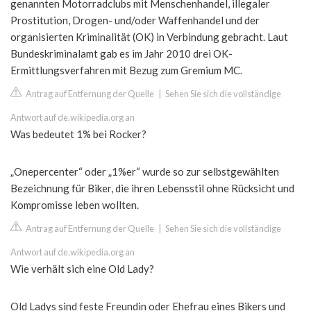
genannten Motorradclubs mit Menschenhandel, illegaler
Prostitution, Drogen- und/oder Waffenhandel und der
organisierten Kriminalität (OK) in Verbindung gebracht. Laut
Bundeskriminalamt gab es im Jahr 2010 drei OK-
Ermittlungsverfahren mit Bezug zum Gremium MC.
Antrag auf Entfernung der Quelle
|
Sehen Sie sich die vollständige
Antwort auf de.wikipedia.org an
Was bedeutet 1% bei Rocker?
„Onepercenter“ oder „1%er“ wurde so zur selbstgewählten
Bezeichnung für Biker, die ihren Lebensstil ohne Rücksicht und
Kompromisse leben wollten.
Antrag auf Entfernung der Quelle
|
Sehen Sie sich die vollständige
Antwort auf de.wikipedia.org an
Wie verhält sich eine Old Lady?
Old Ladys sind feste Freundin oder Ehefrau eines Bikers und