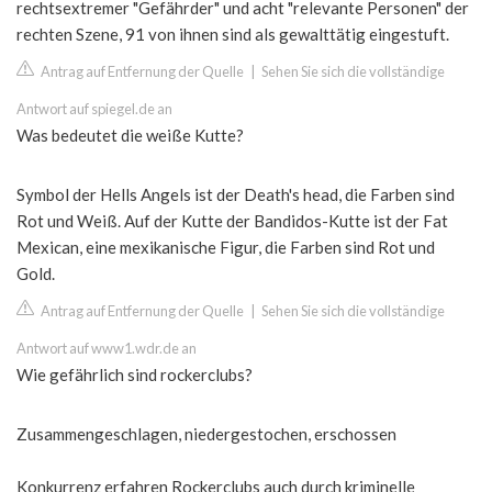
rechtsextremer "Gefährder" und acht "relevante Personen" der
rechten Szene, 91 von ihnen sind als gewalttätig eingestuft.
Antrag auf Entfernung der Quelle
|
Sehen Sie sich die vollständige
Antwort auf spiegel.de an
Was bedeutet die weiße Kutte?
Symbol der Hells Angels ist der Death's head, die Farben sind
Rot und Weiß. Auf der Kutte der Bandidos-Kutte ist der Fat
Mexican, eine mexikanische Figur, die Farben sind Rot und
Gold.
Antrag auf Entfernung der Quelle
|
Sehen Sie sich die vollständige
Antwort auf www1.wdr.de an
Wie gefährlich sind rockerclubs?
Zusammengeschlagen, niedergestochen, erschossen
Konkurrenz erfahren Rockerclubs auch durch kriminelle