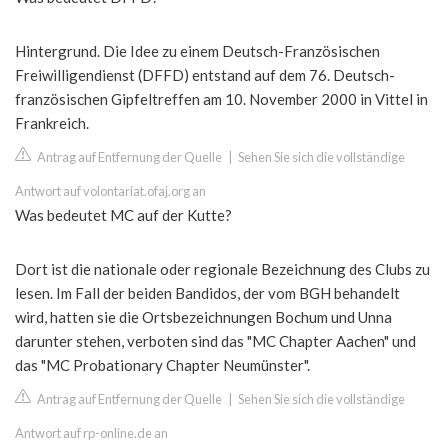
Hintergrund. Die Idee zu einem Deutsch-Französischen
Freiwilligendienst (DFFD) entstand auf dem 76. Deutsch-
französischen Gipfeltreffen am 10. November 2000 in Vittel in
Frankreich.
Antrag auf Entfernung der Quelle
|
Sehen Sie sich die vollständige
Antwort auf volontariat.ofaj.org an
Was bedeutet MC auf der Kutte?
Dort ist die nationale oder regionale Bezeichnung des Clubs zu
lesen. Im Fall der beiden Bandidos, der vom BGH behandelt
wird, hatten sie die Ortsbezeichnungen Bochum und Unna
darunter stehen, verboten sind das "MC Chapter Aachen" und
das "MC Probationary Chapter Neumünster".
Antrag auf Entfernung der Quelle
|
Sehen Sie sich die vollständige
Antwort auf rp-online.de an