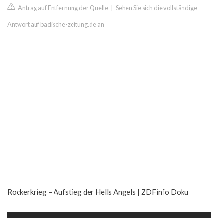
Antrag auf Entfernung der Quelle
|
Sehen Sie sich die vollständige
Antwort auf badische-zeitung.de an
Rockerkrieg – Aufstieg der Hells Angels | ZDFinfo Doku