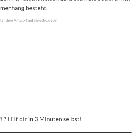
mmenhang besteht.
lständige Antwort auf digestio.de an
Hilf dir in 3 Minuten selbst!