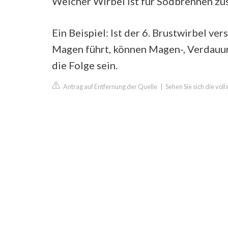
Welcher Wirbel ist für Sodbrennen zu
Ein Beispiel: Ist der 6. Brustwirbel v
Magen führt, können Magen-, Verdauu
die Folge sein.
Antrag auf Entfernung der Quelle
|
Sehen Sie sich die vo