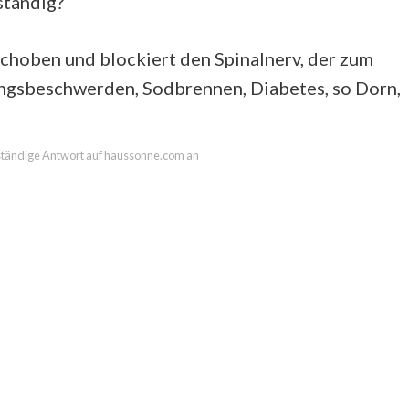
ständig?
erschoben und blockiert den Spinalnerv, der zum
ngsbeschwerden, Sodbrennen, Diabetes, so Dorn,
llständige Antwort auf haussonne.com an