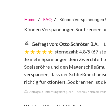
Home
FAQ
Können Verspannungen S
Können Verspannungen Sodbrennen a
Gefragt von: Otto Schröter B.A.
| L
sternezahl: 4.8/5
(
67 st
Je mehr Spannungen dein Zwerchfell b
Speiseröhre und den Magenschließmusk
verspannen, dass der Schließmechanis
richtig funktioniert. Sodbrennen ist di
Antrag auf Entfernung der Quelle
|
Sehen Sie sich die vol