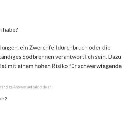
n habe?
ngen, ein Zwerchfelldurchbruch oder die
 ständiges Sodbrennen verantwortlich sein. Dazu
ist mit einem hohen Risiko für schwerwiegende
lständige Antwort auf talcid.de an
en?