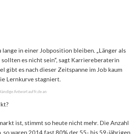
 lange in einer Jobposition bleiben. „Länger als
ollten es nicht sein“, sagt Karriereberaterin
el gibt es nach dieser Zeitspanne im Job kaum
ie Lernkurve stagniert.
lständige Antwort auf fr.de an
rkt?
markt ist, stimmt so heute nicht mehr. Die Anzahl
, so waren 2014 fast 80% der 55- bis 59-jährigen