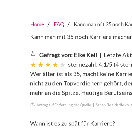
Home
FAQ
Kann man mit 35 noch Ka
Kann man mit 35 noch Karriere mache
Gefragt von: Elke Keil
| Letzte Akt
sternezahl: 4.1/5
(
4 ste
Wer älter ist als 35, macht keine Karr
nicht zu den Topverdienern gehört, der
mehr an die Spitze. Heutige Berufsein
Antrag auf Entfernung der Quelle
|
Sehen Sie sich die vol
Wann ist es zu spät für Karriere?