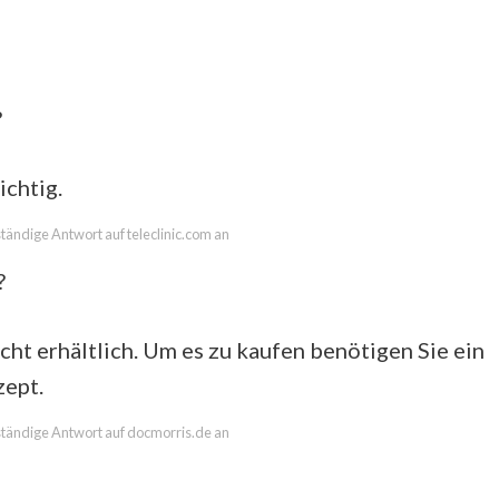
?
chtig.
lständige Antwort auf teleclinic.com an
?
cht erhältlich. Um es zu kaufen benötigen Sie ein
zept.
lständige Antwort auf docmorris.de an