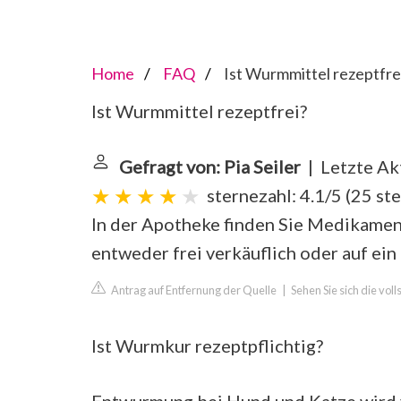
Home
FAQ
Ist Wurmmittel rezeptfre
Ist Wurmmittel rezeptfrei?
Gefragt von: Pia Seiler
| Letzte Ak
sternezahl: 4.1/5
(
25 st
In der Apotheke finden Sie Medikamen
entweder frei verkäuflich oder auf ein
Antrag auf Entfernung der Quelle
|
Sehen Sie sich die vo
Ist Wurmkur rezeptpflichtig?