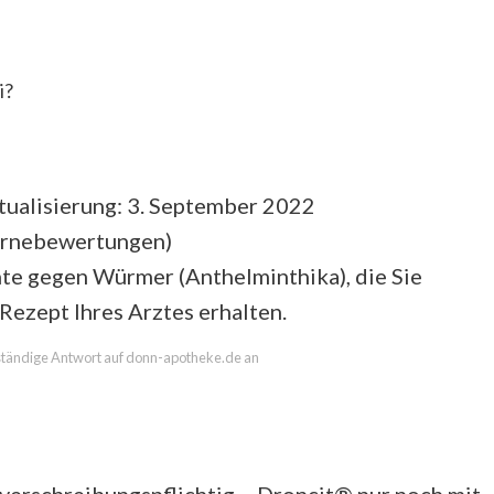
i?
tualisierung: 3. September 2022
ernebewertungen
)
te gegen Würmer (Anthelminthika), die Sie
 Rezept Ihres Arztes erhalten.
llständige Antwort auf donn-apotheke.de an