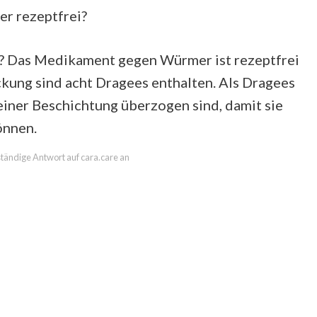
r rezeptfrei?
ch? Das Medikament gegen Würmer ist rezeptfrei
ackung sind acht Dragees enthalten. Als Dragees
einer Beschichtung überzogen sind, damit sie
önnen.
lständige Antwort auf cara.care an