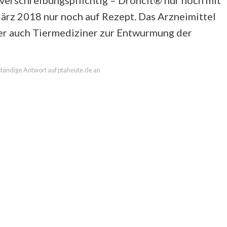
erschreibungspflichtig – Droncit® nur noch mit
März 2018 nur noch auf Rezept. Das Arzneimittel
er auch Tiermediziner zur Entwurmung der
lständige Antwort auf ptaheute.de an