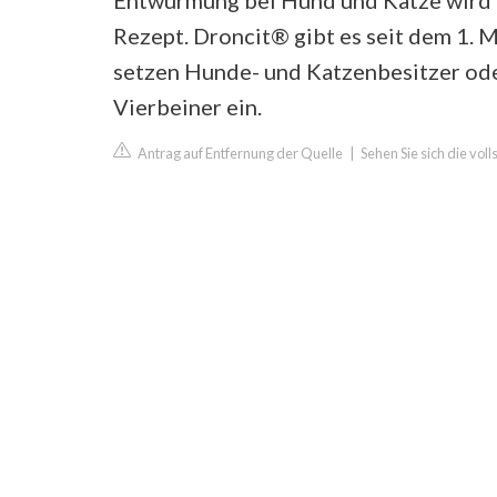
Entwurmung bei Hund und Katze wird v
Rezept. Droncit® gibt es seit dem 1. 
setzen Hunde- und Katzenbesitzer od
Vierbeiner ein.
Antrag auf Entfernung der Quelle
|
Sehen Sie sich die vol