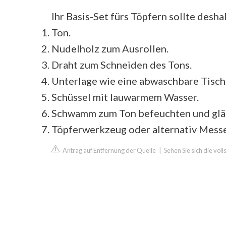
Ihr Basis-Set fürs Töpfern sollte desha
Ton.
Nudelholz zum Ausrollen.
Draht zum Schneiden des Tons.
Unterlage wie eine abwaschbare Tischd
Schüssel mit lauwarmem Wasser.
Schwamm zum Ton befeuchten und glä
Töpferwerkzeug oder alternativ Messer
Antrag auf Entfernung der Quelle
|
Sehen Sie sich die vo