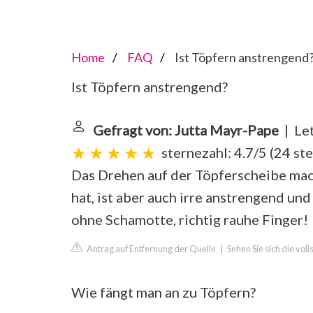
Home
FAQ
Ist Töpfern anstrengend
Ist Töpfern anstrengend?
Gefragt von: Jutta Mayr-Pape
| Let
sternezahl: 4.7/5
(
24 st
Das Drehen auf der Töpferscheibe mac
hat, ist aber auch irre anstrengend u
ohne Schamotte, richtig rauhe Finger!
Antrag auf Entfernung der Quelle
|
Sehen Sie sich die vo
Wie fängt man an zu Töpfern?