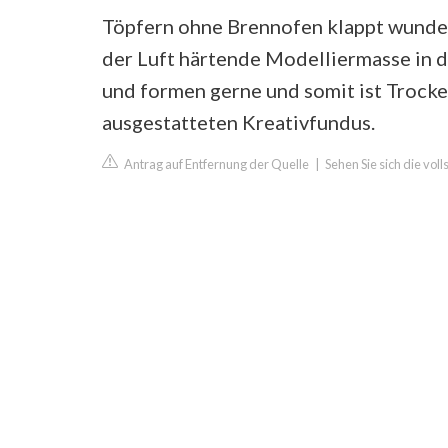
Töpfern ohne Brennofen klappt wunder
der Luft härtende Modelliermasse in d
und formen gerne und somit ist Trocken
ausgestatteten Kreativfundus.
Antrag auf Entfernung der Quelle
|
Sehen Sie sich die vo