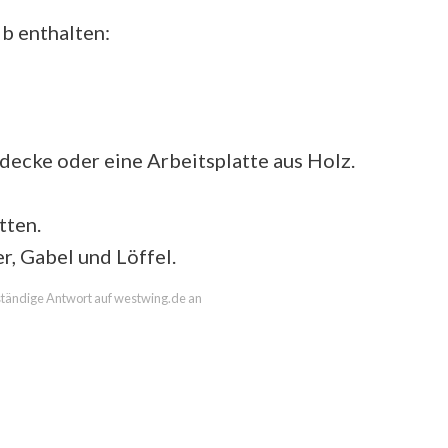
lb enthalten:
ecke oder eine Arbeitsplatte aus Holz.
tten.
, Gabel und Löffel.
llständige Antwort auf westwing.de an