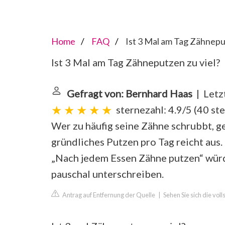
Home
FAQ
Ist 3 Mal am Tag Zähneput
Ist 3 Mal am Tag Zähneputzen zu viel?
Gefragt von: Bernhard Haas
| Letz
sternezahl: 4.9/5
(
40 st
Wer zu häufig seine Zähne schrubbt, 
gründliches Putzen pro Tag reicht aus
„Nach jedem Essen Zähne putzen“ wür
pauschal unterschreiben.
Antrag auf Entfernung der Quelle
|
Sehen Sie sich die vol