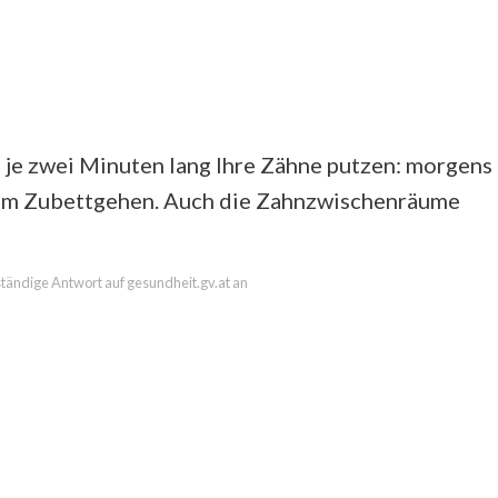
h je zwei Minuten lang Ihre Zähne putzen: morgens
em Zubettgehen. Auch die Zahnzwischenräume
lständige Antwort auf gesundheit.gv.at an