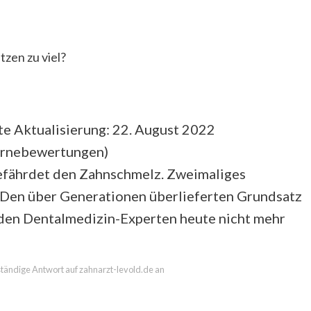
zen zu viel?
te Aktualisierung: 22. August 2022
ernebewertungen
)
gefährdet den Zahnschmelz. Zweimaliges
. Den über Generationen überlieferten Grundsatz
den Dentalmedizin-Experten heute nicht mehr
lständige Antwort auf zahnarzt-levold.de an