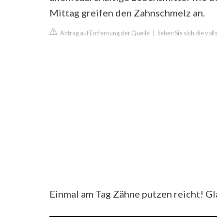
Mittag greifen den Zahnschmelz an.
Antrag auf Entfernung der Quelle
|
Sehen Sie sich die vol
Einmal am Tag Zähne putzen reicht! Gl