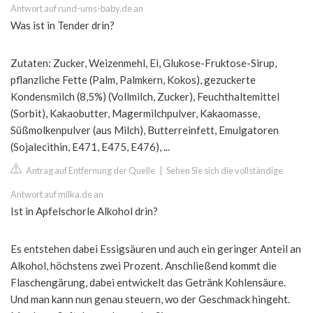
Antwort auf rund-ums-baby.de an
Was ist in Tender drin?
Zutaten: Zucker, Weizenmehl, Ei, Glukose-Fruktose-Sirup,
pflanzliche Fette (Palm, Palmkern, Kokos), gezuckerte
Kondensmilch (8,5%) (Vollmilch, Zucker), Feuchthaltemittel
(Sorbit), Kakaobutter, Magermilchpulver, Kakaomasse,
Süßmolkenpulver (aus Milch), Butterreinfett, Emulgatoren
(Sojalecithin, E471, E475, E476), ...
Antrag auf Entfernung der Quelle
|
Sehen Sie sich die vollständige
Antwort auf milka.de an
Ist in Apfelschorle Alkohol drin?
Es entstehen dabei Essigsäuren und auch ein geringer Anteil an
Alkohol, höchstens zwei Prozent. Anschließend kommt die
Flaschengärung, dabei entwickelt das Getränk Kohlensäure.
Und man kann nun genau steuern, wo der Geschmack hingeht.