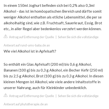
In einem 150ml Joghurt befinden sich bei 0,2% also 0,3ml
Alkohol - das ist im homöopatischen Bereich und dürfte somit
weniger Alkohol enthalten als etliche Lebensmittel, die per se
alkoholhaltig sind, wie z.B. Fruchtsaft, Sauerkraut, Essig, Brot
etc., in aller Regel aber bedenkenlos verzehrt werden können.
Antrag auf Entfernung der Quelle
|
Sehen Sie sich die vollständige
Antwort auf rund-ums-baby.de an
Wie viel Alkohol ist in Apfelsaft?
So enthält ein Glas Apfelsaft (200 ml) bis 0,6 g Alkohol,
Bananen (100 g) bis zu 0,3 g Alkohol, ein Becher Kefir (250 ml)
bis zu 2,5 g Alkohol, Brot (100 g) bis zu 0,3 g Alkohol. In diesen
kleinen Mengen ist Alkohol, wie viele andere Inhaltsstoffe in
unserer Nahrung, auch für Kleinkinder unbedenklich.
Antrag auf Entfernung der Quelle
|
Sehen Sie sich die vollständige
Antwort auf phytotherapie.de an