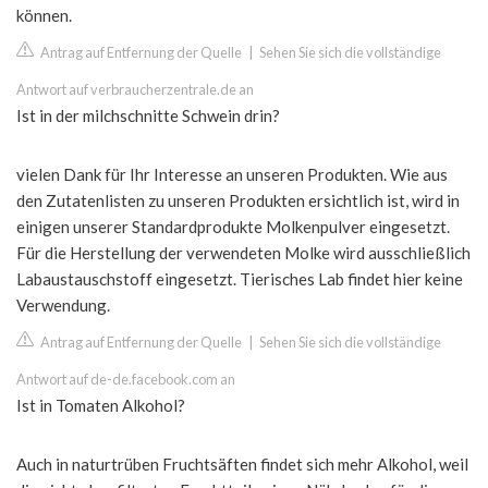
können.
Antrag auf Entfernung der Quelle
|
Sehen Sie sich die vollständige
Antwort auf verbraucherzentrale.de an
Ist in der milchschnitte Schwein drin?
vielen Dank für Ihr Interesse an unseren Produkten. Wie aus
den Zutatenlisten zu unseren Produkten ersichtlich ist, wird in
einigen unserer Standardprodukte Molkenpulver eingesetzt.
Für die Herstellung der verwendeten Molke wird ausschließlich
Labaustauschstoff eingesetzt. Tierisches Lab findet hier keine
Verwendung.
Antrag auf Entfernung der Quelle
|
Sehen Sie sich die vollständige
Antwort auf de-de.facebook.com an
Ist in Tomaten Alkohol?
Auch in naturtrüben Fruchtsäften findet sich mehr Alkohol, weil