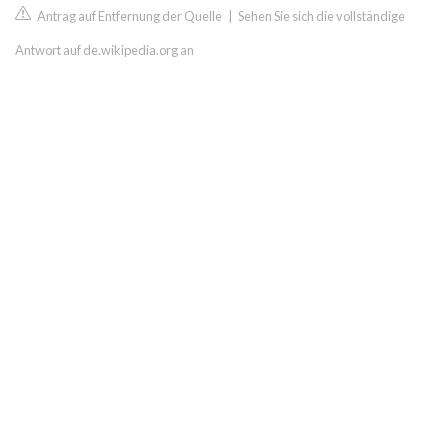
Antrag auf Entfernung der Quelle
|
Sehen Sie sich die vollständige
Antwort auf de.wikipedia.org an