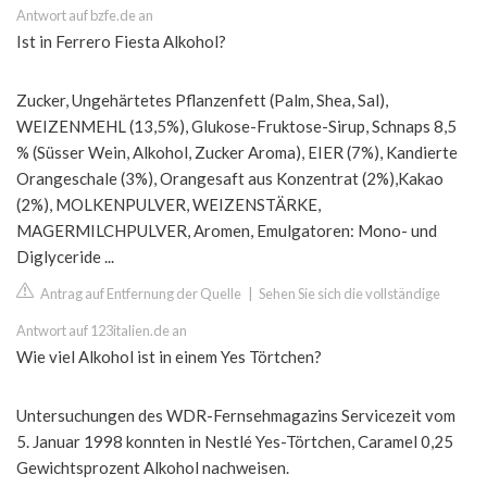
Antwort auf bzfe.de an
Ist in Ferrero Fiesta Alkohol?
Zucker, Ungehärtetes Pflanzenfett (Palm, Shea, Sal),
WEIZENMEHL (13,5%), Glukose-Fruktose-Sirup, Schnaps 8,5
% (Süsser Wein, Alkohol, Zucker Aroma), EIER (7%), Kandierte
Orangeschale (3%), Orangesaft aus Konzentrat (2%),Kakao
(2%), MOLKENPULVER, WEIZENSTÄRKE,
MAGERMILCHPULVER, Aromen, Emulgatoren: Mono- und
Diglyceride ...
Antrag auf Entfernung der Quelle
|
Sehen Sie sich die vollständige
Antwort auf 123italien.de an
Wie viel Alkohol ist in einem Yes Törtchen?
Untersuchungen des WDR-Fernsehmagazins Servicezeit vom
5. Januar 1998 konnten in Nestlé Yes-Törtchen, Caramel 0,25
Gewichtsprozent Alkohol nachweisen.