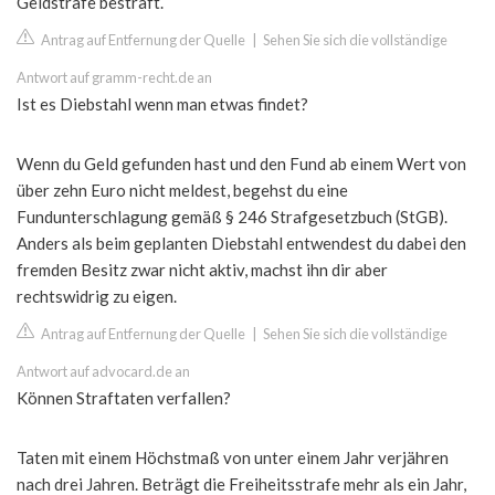
Geldstrafe bestraft.
Antrag auf Entfernung der Quelle
|
Sehen Sie sich die vollständige
Antwort auf gramm-recht.de an
Ist es Diebstahl wenn man etwas findet?
Wenn du Geld gefunden hast und den Fund ab einem Wert von
über zehn Euro nicht meldest, begehst du eine
Fundunterschlagung gemäß § 246 Strafgesetzbuch (StGB).
Anders als beim geplanten Diebstahl entwendest du dabei den
fremden Besitz zwar nicht aktiv, machst ihn dir aber
rechtswidrig zu eigen.
Antrag auf Entfernung der Quelle
|
Sehen Sie sich die vollständige
Antwort auf advocard.de an
Können Straftaten verfallen?
Taten mit einem Höchstmaß von unter einem Jahr verjähren
nach drei Jahren. Beträgt die Freiheitsstrafe mehr als ein Jahr,