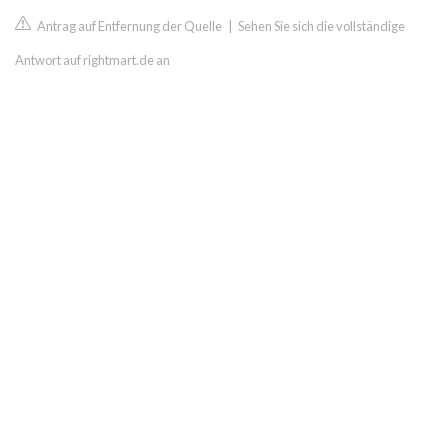
Antrag auf Entfernung der Quelle
|
Sehen Sie sich die vollständige
Antwort auf rightmart.de an