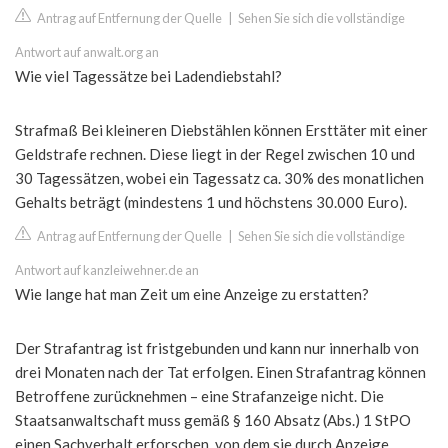
Antrag auf Entfernung der Quelle
|
Sehen Sie sich die vollständige
Antwort auf anwalt.org an
Wie viel Tagessätze bei Ladendiebstahl?
Strafmaß Bei kleineren Diebstählen können Ersttäter mit einer
Geldstrafe rechnen. Diese liegt in der Regel zwischen 10 und
30 Tagessätzen, wobei ein Tagessatz ca. 30% des monatlichen
Gehalts beträgt (mindestens 1 und höchstens 30.000 Euro).
Antrag auf Entfernung der Quelle
|
Sehen Sie sich die vollständige
Antwort auf kanzleiwehner.de an
Wie lange hat man Zeit um eine Anzeige zu erstatten?
Der Strafantrag ist fristgebunden und kann nur innerhalb von
drei Monaten nach der Tat erfolgen. Einen Strafantrag können
Betroffene zurücknehmen – eine Strafanzeige nicht. Die
Staatsanwaltschaft muss gemäß § 160 Absatz (Abs.) 1 StPO
einen Sachverhalt erforschen, von dem sie durch Anzeige