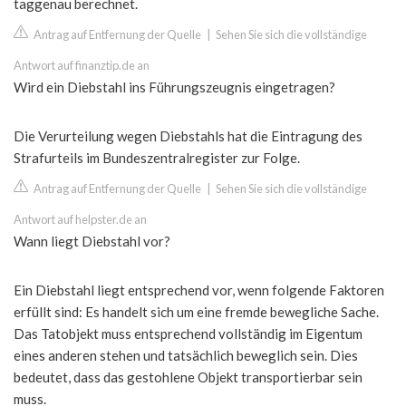
taggenau berechnet.
Antrag auf Entfernung der Quelle
|
Sehen Sie sich die vollständige
Antwort auf finanztip.de an
Wird ein Diebstahl ins Führungszeugnis eingetragen?
Die Verurteilung wegen Diebstahls hat die Eintragung des
Strafurteils im Bundeszentralregister zur Folge.
Antrag auf Entfernung der Quelle
|
Sehen Sie sich die vollständige
Antwort auf helpster.de an
Wann liegt Diebstahl vor?
Ein Diebstahl liegt entsprechend vor, wenn folgende Faktoren
erfüllt sind: Es handelt sich um eine fremde bewegliche Sache.
Das Tatobjekt muss entsprechend vollständig im Eigentum
eines anderen stehen und tatsächlich beweglich sein. Dies
bedeutet, dass das gestohlene Objekt transportierbar sein
muss.