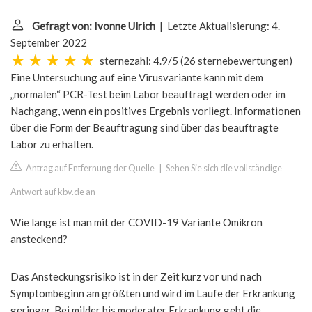
Gefragt von: Ivonne Ulrich
| Letzte Aktualisierung: 4.
September 2022
sternezahl: 4.9/5
(
26 sternebewertungen
)
Eine Untersuchung auf eine Virusvariante kann mit dem
„normalen“ PCR-Test beim Labor beauftragt werden oder im
Nachgang, wenn ein positives Ergebnis vorliegt. Informationen
über die Form der Beauftragung sind über das beauftragte
Labor zu erhalten.
Antrag auf Entfernung der Quelle
|
Sehen Sie sich die vollständige
Antwort auf kbv.de an
Wie lange ist man mit der COVID-19 Variante Omikron
ansteckend?
Das Ansteckungsrisiko ist in der Zeit kurz vor und nach
Symptombeginn am größten und wird im Laufe der Erkrankung
geringer. Bei milder bis moderater Erkrankung geht die