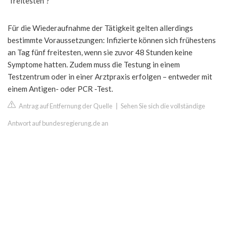
"freitesten"?
Für die Wiederaufnahme der Tätigkeit gelten allerdings
bestimmte Voraussetzungen: Infizierte können sich frühestens
an Tag fünf freitesten, wenn sie zuvor 48 Stunden keine
Symptome hatten. Zudem muss die Testung in einem
Testzentrum oder in einer Arztpraxis erfolgen – entweder mit
einem Antigen- oder PCR -Test.
Antrag auf Entfernung der Quelle
|
Sehen Sie sich die vollständige
Antwort auf bundesregierung.de an