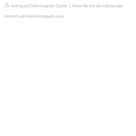
Antrag auf Entfernung der Quelle
|
Sehen Sie sich die vollständige
Antwort auf industriemagazin.at an