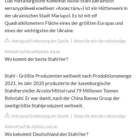
Das Metallurgische Kombinat Asow-Stahl (ukrainisch
металургійний комбінат «Азовста́ль») ist ein Hüttenwerk in
der ukrainischen Stadt Mariupol. Es ist mit elf
Quadratkilometern Fläche eines der größten Europas und
eines der wichtigsten der Ukraine.
Antrag auf Entfernung der Quelle
|
Sehen Sie sich die vollständige
Antwort auf de.wikipedia.org an
Wo kommt der beste Stahl her?
Stahl - Größte Produzenten weltweit nach Produktionsmenge
2021. Im Jahr 2020 produzierte der luxemburgische
Stahlhersteller ArcelorMittal rund 79 Millionen Tonnen
Rohstahl. Er war damit, nach der China Baowu Group der
zweitgrößte Stahlproduzent weltweit.
Antrag auf Entfernung der Quelle
|
Sehen Sie sich die vollständige
Antwort auf de.statista.com an
Wo bekommt Deutschland den Stahl her?