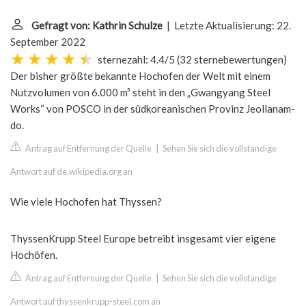
Gefragt von: Kathrin Schulze
| Letzte Aktualisierung: 22.
September 2022
sternezahl: 4.4/5
(
32 sternebewertungen
)
Der bisher größte bekannte Hochofen der Welt mit einem
Nutzvolumen von 6.000 m³ steht in den „Gwangyang Steel
Works“ von POSCO in der südkoreanischen Provinz Jeollanam-
do.
Antrag auf Entfernung der Quelle
|
Sehen Sie sich die vollständige
Antwort auf de.wikipedia.org an
Wie viele Hochofen hat Thyssen?
ThyssenKrupp Steel Europe betreibt insgesamt vier eigene
Hochöfen.
Antrag auf Entfernung der Quelle
|
Sehen Sie sich die vollständige
Antwort auf thyssenkrupp-steel.com an