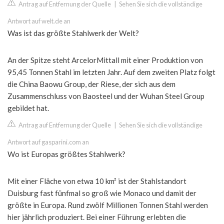
Antrag auf Entfernung der Quelle
|
Sehen Sie sich die vollständige
Antwort auf welt.de an
Was ist das größte Stahlwerk der Welt?
An der Spitze steht ArcelorMittall mit einer Produktion von
95,45 Tonnen Stahl im letzten Jahr. Auf dem zweiten Platz folgt
die China Baowu Group, der Riese, der sich aus dem
Zusammenschluss von Baosteel und der Wuhan Steel Group
gebildet hat.
Antrag auf Entfernung der Quelle
|
Sehen Sie sich die vollständige
Antwort auf gasparini.com an
Wo ist Europas größtes Stahlwerk?
Mit einer Fläche von etwa 10 km² ist der Stahlstandort
Duisburg fast fünfmal so groß wie Monaco und damit der
größte in Europa. Rund zwölf Millionen Tonnen Stahl werden
hier jährlich produziert. Bei einer Führung erlebten die