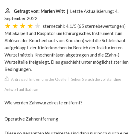
Gefragt von: Marlen Witt
| Letzte Aktualisierung: 4.
September 2022
sternezahl: 4.1/5
(
65 sternebewertungen
)
Mit Skalpell und Raspatorium (chirurgisches Instrument zum
Ablösen der Knochenhaut vom Knochen) wird die Schleimhaut
aufgeklappt, der Kieferknochen im Bereich der frakturierten
Wurzel mittels Knochenfräsen abgetragen und die (Zahn-)
Wurzelteile freigelegt. Dies geschieht unter möglichst sterilen
Bedingungen.
Antrag auf Entfernung der Quelle
|
Sehen Sie sich die vollständige
Antwort auf tk.de an
Wie werden Zahnwurzelreste entfernt?
Operative Zahnentfernung
Diese so genannten Wurzelreste sind dann nur noch durch eine