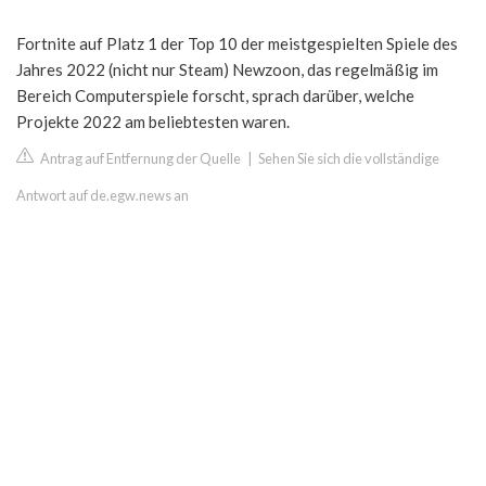
Fortnite auf Platz 1 der Top 10 der meistgespielten Spiele des
Jahres 2022 (nicht nur Steam) Newzoon, das regelmäßig im
Bereich Computerspiele forscht, sprach darüber, welche
Projekte 2022 am beliebtesten waren.
Antrag auf Entfernung der Quelle
|
Sehen Sie sich die vollständige
Antwort auf de.egw.news an