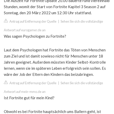
Die Auszeit für Fortnite Update 20.00 dauerte rund viereinhalb
Stunden, womit der Start von Fortnite Kapitel 3 Season 2 auf
Sonntag, den 20 März 2022 um 12:30 Uhr stattfand.
Antrag auf Entfernung der Quelle
|
Sehen Sie sich die vollständige
Antwort auf eurogamer.de an
Was sagen Psychologen zu Fortnite?
Laut dem Psychologen hat Fortnite das Töten von Menschen
zum Ziel und ist damit sowieso nicht für Menschen unter 18
Jahren geeignet. Außerdem müssten Kinder Selbst-Kontrolle
lernen, wenn sie im späteren Leben erfolgreich sein sollen. Es
wäre der Job der Eltern den Kindern das beizubringen.
Antrag auf Entfernung der Quelle
|
Sehen Sie sich die vollständige
Antwort auf mein-mmo.de an
Ist Fortnite gut für mein Kind?
Obwohl es bei Fortnite hauptsächlich ums Ballern geht, ist