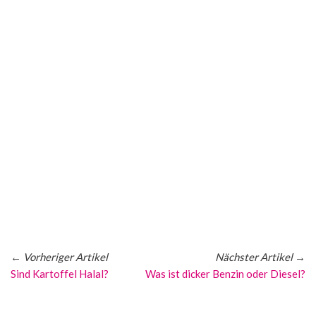
←
Vorheriger Artikel
Nächster Artikel
→
Sind Kartoffel Halal?
Was ist dicker Benzin oder Diesel?