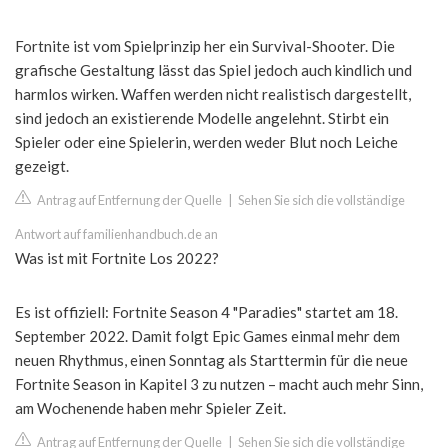
Fortnite ist vom Spielprinzip her ein Survival-Shooter. Die
grafische Gestaltung lässt das Spiel jedoch auch kindlich und
harmlos wirken. Waffen werden nicht realistisch dargestellt,
sind jedoch an existierende Modelle angelehnt. Stirbt ein
Spieler oder eine Spielerin, werden weder Blut noch Leiche
gezeigt.
Antrag auf Entfernung der Quelle
|
Sehen Sie sich die vollständige
Antwort auf familienhandbuch.de an
Was ist mit Fortnite Los 2022?
Es ist offiziell: Fortnite Season 4 "Paradies" startet am 18.
September 2022. Damit folgt Epic Games einmal mehr dem
neuen Rhythmus, einen Sonntag als Starttermin für die neue
Fortnite Season in Kapitel 3 zu nutzen – macht auch mehr Sinn,
am Wochenende haben mehr Spieler Zeit.
Antrag auf Entfernung der Quelle
|
Sehen Sie sich die vollständige