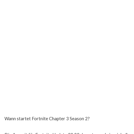
Wann startet Fortnite Chapter 3 Season 2?