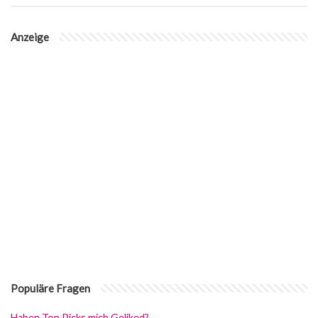
Anzeige
Populäre Fragen
Haben Top Picks mich Geliked?