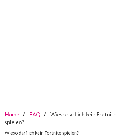
Home
FAQ
Wieso darf ich kein Fortnite
spielen?
Wieso darf ich kein Fortnite spielen?