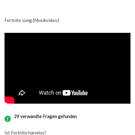
Fortnite song [Musikvideo]
29 verwandte Fragen gefunden
Ist Fortnite harmlos?