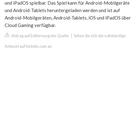
und iPadOS spielbar. Das Spiel kann für Android-Mobilgeräte
und Android-Tablets heruntergeladen werden und ist auf
Android-Mobilgeräten, Android-Tablets, iOS und iPadOS über
Cloud Gaming verfügbar.
Antrag auf Entfernung der Quelle
|
Sehen Sie sich die vollständige
Antwort auf fortnite.com an