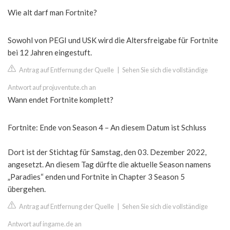
Wie alt darf man Fortnite?
Sowohl von PEGI und USK wird die Altersfreigabe für Fortnite
bei 12 Jahren eingestuft.
Antrag auf Entfernung der Quelle
|
Sehen Sie sich die vollständige
Antwort auf projuventute.ch an
Wann endet Fortnite komplett?
Fortnite: Ende von Season 4 – An diesem Datum ist Schluss
Dort ist der Stichtag für Samstag, den 03. Dezember 2022,
angesetzt. An diesem Tag dürfte die aktuelle Season namens
„Paradies“ enden und Fortnite in Chapter 3 Season 5
übergehen.
Antrag auf Entfernung der Quelle
|
Sehen Sie sich die vollständige
Antwort auf ingame.de an