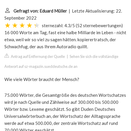
Gefragt von: Eduard Müller
| Letzte Aktualisierung: 22.
September 2022
sternezahl: 4.3/5
(
52 sternebewertungen
)
16 000 Worte am Tag, fast eine halbe Milliarde im Leben - nicht
etwa, weil wir so viel zu sagen hätten. kopierertratsch, der
Schwachfug, der aus Ihrem Autoradio quillt.
Antrag auf Entfernung der Quelle
|
Sehen Sie sich die vollständige
Antwort auf sz-magazin.sueddeutsche.de an
Wie viele Wörter braucht der Mensch?
75.000 Wörter, die Gesamtgröße des deutschen Wortschatzes
wird je nach Quelle und Zählweise auf 300.000 bis 500.000
Wörter bzw. Lexeme geschätzt. So gibt Duden Deutsches
Universalwörterbuch an, der Wortschatz der Alltagssprache
werde auf etwa 500.000, der zentrale Wortschatz auf rund
70.000 Wörter geschätzt.