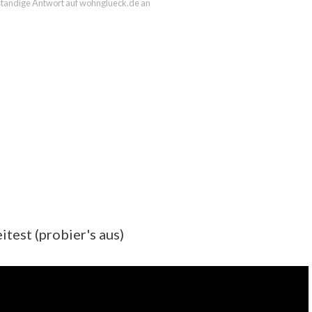
llständige Antwort auf wohnglueck.de an
test (probier's aus)