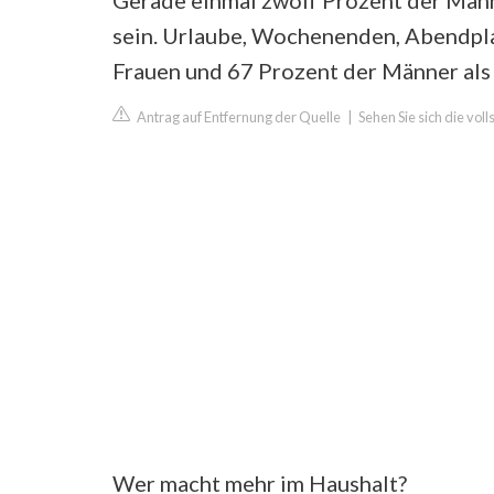
Gerade einmal zwölf Prozent der Männ
sein. Urlaube, Wochenenden, Abendpla
Frauen und 67 Prozent der Männer als p
Antrag auf Entfernung der Quelle
|
Sehen Sie sich die vol
Wer macht mehr im Haushalt?