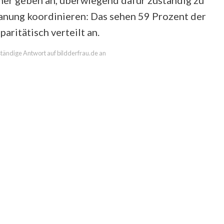
er geben an, überwiegend dafür zuständig zu
nung koordinieren: Das sehen 59 Prozent der
aritätisch verteilt an.
lständige Antwort auf bildderfrau.de an