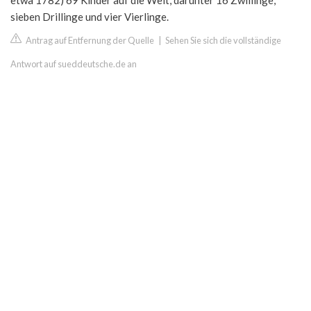
etwa 1782) 69 Kinder auf die Welt, darunter 16 Zwillinge,
sieben Drillinge und vier Vierlinge.
Antrag auf Entfernung der Quelle
|
Sehen Sie sich die vollständige
Antwort auf sueddeutsche.de an