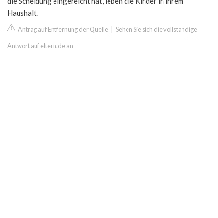
die Scheidung eingereicht hat, leben die Kinder in ihrem
Haushalt.
Antrag auf Entfernung der Quelle
|
Sehen Sie sich die vollständige
Antwort auf eltern.de an