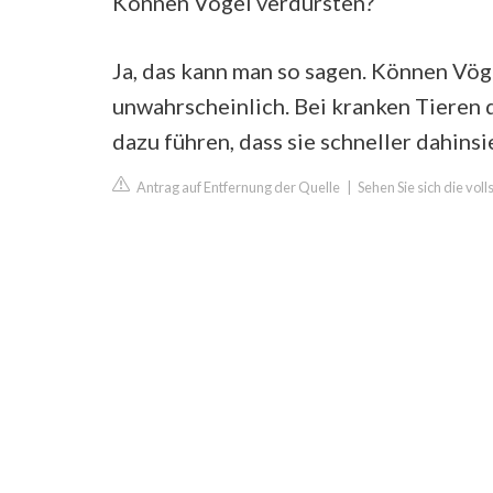
Können Vögel verdursten?
Ja, das kann man so sagen. Können Vög
unwahrscheinlich. Bei kranken Tiere
dazu führen, dass sie schneller dahinsi
Antrag auf Entfernung der Quelle
|
Sehen Sie sich die vol