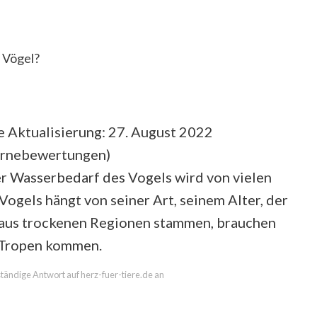
n Vögel?
e Aktualisierung: 27. August 2022
ernebewertungen
)
er Wasserbedarf des Vogels wird von vielen
ogels hängt von seiner Art, seinem Alter, der
e aus trockenen Regionen stammen, brauchen
n Tropen kommen.
lständige Antwort auf herz-fuer-tiere.de an