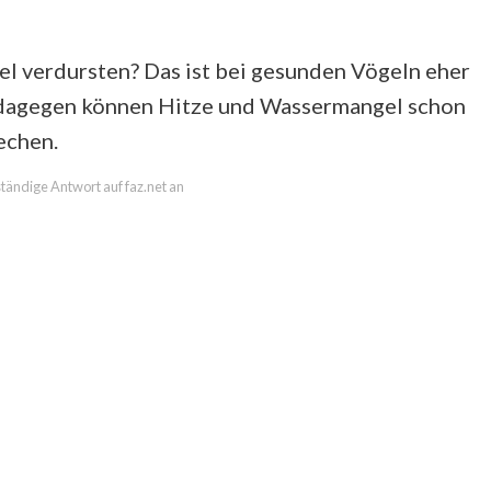
el verdursten? Das ist bei gesunden Vögeln eher
n dagegen können Hitze und Wassermangel schon
echen.
lständige Antwort auf faz.net an