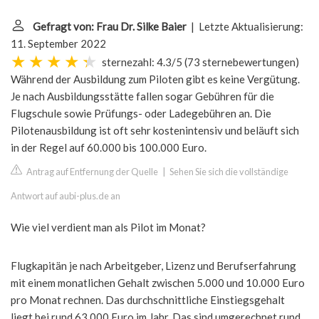
Gefragt von: Frau Dr. Silke Baier
| Letzte Aktualisierung:
11. September 2022
sternezahl: 4.3/5
(
73 sternebewertungen
)
Während der Ausbildung zum Piloten gibt es keine Vergütung.
Je nach Ausbildungsstätte fallen sogar Gebühren für die
Flugschule sowie Prüfungs- oder Ladegebühren an. Die
Pilotenausbildung ist oft sehr kostenintensiv und beläuft sich
in der Regel auf 60.000 bis 100.000 Euro.
Antrag auf Entfernung der Quelle
|
Sehen Sie sich die vollständige
Antwort auf aubi-plus.de an
Wie viel verdient man als Pilot im Monat?
Flugkapitän je nach Arbeitgeber, Lizenz und Berufserfahrung
mit einem monatlichen Gehalt zwischen 5.000 und 10.000 Euro
pro Monat rechnen. Das durchschnittliche Einstiegsgehalt
liegt bei rund 63.000 Euro im Jahr. Das sind umgerechnet rund