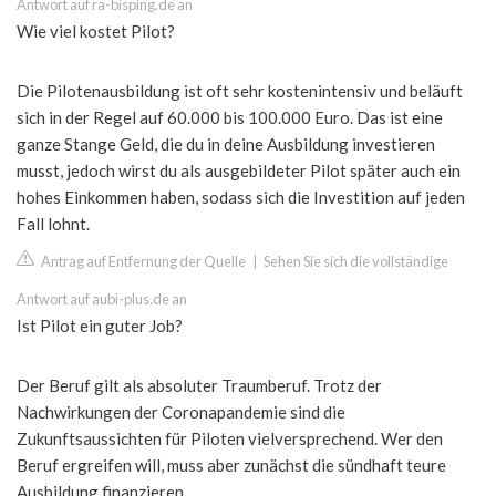
Antwort auf ra-bisping.de an
Wie viel kostet Pilot?
Die Pilotenausbildung ist oft sehr kostenintensiv und beläuft
sich in der Regel auf 60.000 bis 100.000 Euro. Das ist eine
ganze Stange Geld, die du in deine Ausbildung investieren
musst, jedoch wirst du als ausgebildeter Pilot später auch ein
hohes Einkommen haben, sodass sich die Investition auf jeden
Fall lohnt.
Antrag auf Entfernung der Quelle
|
Sehen Sie sich die vollständige
Antwort auf aubi-plus.de an
Ist Pilot ein guter Job?
Der Beruf gilt als absoluter Traumberuf. Trotz der
Nachwirkungen der Coronapandemie sind die
Zukunftsaussichten für Piloten vielversprechend. Wer den
Beruf ergreifen will, muss aber zunächst die sündhaft teure
Ausbildung finanzieren.