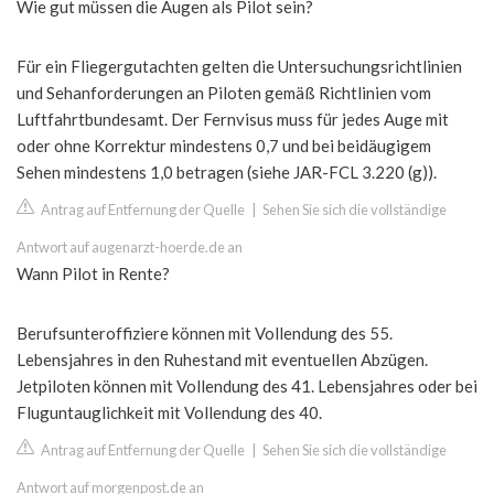
Wie gut müssen die Augen als Pilot sein?
Für ein Fliegergutachten gelten die Untersuchungsrichtlinien
und Sehanforderungen an Piloten gemäß Richtlinien vom
Luftfahrtbundesamt. Der Fernvisus muss für jedes Auge mit
oder ohne Korrektur mindestens 0,7 und bei beidäugigem
Sehen mindestens 1,0 betragen (siehe JAR-FCL 3.220 (g)).
Antrag auf Entfernung der Quelle
|
Sehen Sie sich die vollständige
Antwort auf augenarzt-hoerde.de an
Wann Pilot in Rente?
Berufsunteroffiziere können mit Vollendung des 55.
Lebensjahres in den Ruhestand mit eventuellen Abzügen.
Jetpiloten können mit Vollendung des 41. Lebensjahres oder bei
Fluguntauglichkeit mit Vollendung des 40.
Antrag auf Entfernung der Quelle
|
Sehen Sie sich die vollständige
Antwort auf morgenpost.de an