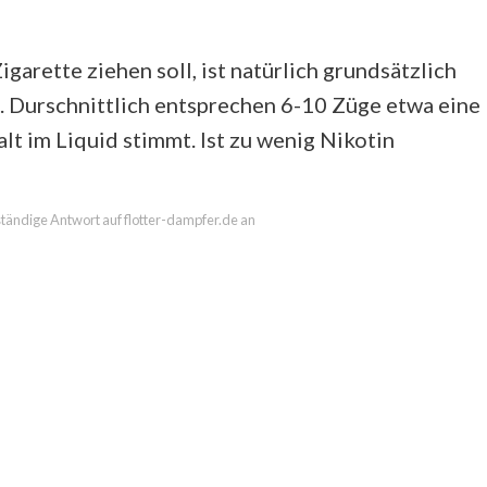
garette ziehen soll, ist natürlich grundsätzlich
n. Durschnittlich entsprechen 6-10 Züge etwa eine
t im Liquid stimmt. Ist zu wenig Nikotin
lständige Antwort auf flotter-dampfer.de an