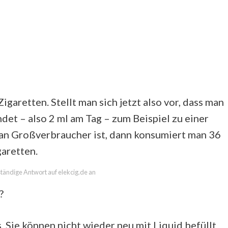
garetten. Stellt man sich jetzt also vor, dass man
det – also 2 ml am Tag – zum Beispiel zu einer
n Großverbraucher ist, dann konsumiert man 36
garetten.
lständige Antwort auf elekcig.de an
?
. Sie können nicht wieder neu mit Liquid befüllt