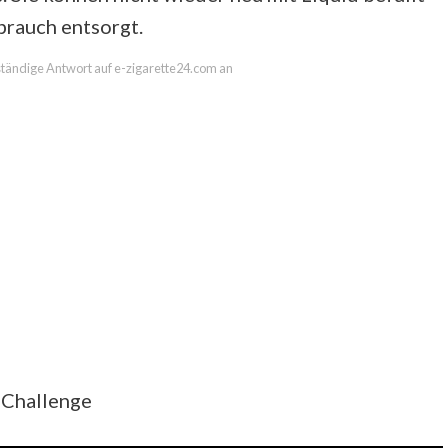
rauch entsorgt.
lständige Antwort auf e-zigarette24.com an
 Challenge