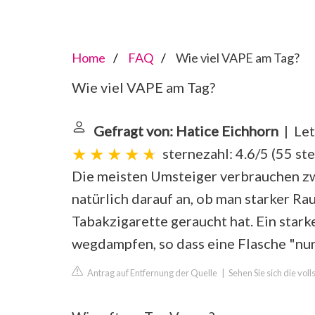
Home
FAQ
Wie viel VAPE am Tag?
Wie viel VAPE am Tag?
Gefragt von: Hatice Eichhorn
| Let
sternezahl: 4.6/5
(
55 st
Die meisten Umsteiger verbrauchen zw
natürlich darauf an, ob man starker Ra
Tabakzigarette geraucht hat. Ein star
wegdampfen, so dass eine Flasche "nur
Antrag auf Entfernung der Quelle
|
Sehen Sie sich die vol