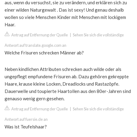
aus, wenn du versuchst, sie zu verändern, und erklären sich zu
einer wilden Naturgewalt . Das ist sexy! Und genau deshalb
wollen so viele Menschen Kinder mit Menschen mit lockigem
Haar.
Antrag auf Entfernung der Quelle
|
Sehen Sie sich die vollständige
Antwort auf translate.google.com an
Welche Frisuren schrecken Männer ab?
Neben kindlichen Attributen schrecken auch wilde oder als
ungepflegt empfundene Frisuren ab. Dazu gehören gekreppte
Haare, krause kleine Locken, Dreadlocks und Rastazöpfe.
Dauerwelle und toupierte Haartollen aus den 80er-Jahren sind
genauso wenig gern gesehen.
Antrag auf Entfernung der Quelle
|
Sehen Sie sich die vollständige
Antwort auf fuersie.de an
Was ist Teufelshaar?