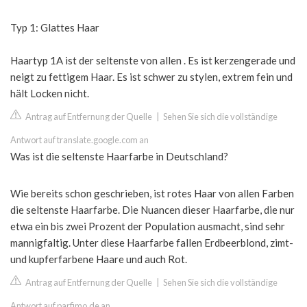
Typ 1: Glattes Haar
Haartyp 1A ist der seltenste von allen . Es ist kerzengerade und
neigt zu fettigem Haar. Es ist schwer zu stylen, extrem fein und
hält Locken nicht.
Antrag auf Entfernung der Quelle
|
Sehen Sie sich die vollständige
Antwort auf translate.google.com an
Was ist die seltenste Haarfarbe in Deutschland?
Wie bereits schon geschrieben, ist rotes Haar von allen Farben
die seltenste Haarfarbe. Die Nuancen dieser Haarfarbe, die nur
etwa ein bis zwei Prozent der Population ausmacht, sind sehr
mannigfaltig. Unter diese Haarfarbe fallen Erdbeerblond, zimt-
und kupferfarbene Haare und auch Rot.
Antrag auf Entfernung der Quelle
|
Sehen Sie sich die vollständige
Antwort auf parfimo.de an