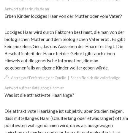
Antwort auf saricurls.de an
Erben Kinder lockiges Haar von der Mutter oder vom Vater?
Lockiges Haar wird durch Faktoren bestimmt, die man von der
biologischen Mutter und dem biologischen Vater erbt . Es gibt
kein einzelnes Gen, das das Aussehen der Haare festlegt. Die
Beschaffenheit der Haare bei der Geburt gibt auch einen
Hinweis auf die genetische Information, die man
gegebenenfalls an eigene Kinder weitergeben würde.
Antrag auf Entfernung der Quelle
|
Sehen Sie sich die vollständige
Antwort auf translate.google.com an
Was ist die attraktivste Haarlänge?
Die attraktivste Haarlänge ist subjektiv, aber Studien zeigen,
dass mittellanges Haar (schulterlang oder etwas länger) oft am
positivsten wahrgenommen wird, da es als ausgewogen
zwischen extrem kurz und sehr lang gilt und vielseitig ist; es