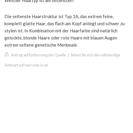
Welcher Haartyp ist am seltensten?
Die seltenste Haarstruktur ist Typ 1A, das extrem feine,
komplett glatte Haar, das flach am Kopf anliegt und schwer zu
stylen ist. In Kombination mit der Haarfarbe sind natürlich
gelockte, blonde Haare oder rote Haare mit blauen Augen
extrem seltene genetische Merkmale.
Antrag auf Entfernung der Quelle
|
Sehen Sie sich die vollständige
Antwort auf haircode.io an