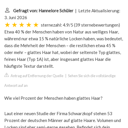
Gefragt von: Hannelore Schüler
| Letzte Aktualisierung:
3. Juni 2026
sternezahl: 4.9/5
(
39 sternebewertungen
)
Etwa 40 % der Menschen haben von Natur aus welliges Haar,
während nur etwa 15 % natürliche Locken haben, was bedeutet,
dass die Mehrheit der Menschen – die restlichen etwa 45 %
oder mehr – glattes Haar hat, wobei der seltenste Typ glattes,
feines Haar (Typ 1A) ist, aber insgesamt glattes Haar die
häufigste Textur darstellt.
Antrag auf Entfernung der Quelle
|
Sehen Sie sich die vollständige
Antwort auf an
Wie viel Prozent der Menschen haben glattes Haar?
Laut einer neuen Studie der Firma Schwarzkopf stehen 53
Prozent der deutschen Männer auf glatte Haare. Volumen und
Locken sind eher semi-gerne gesehen. Befindet sich dein