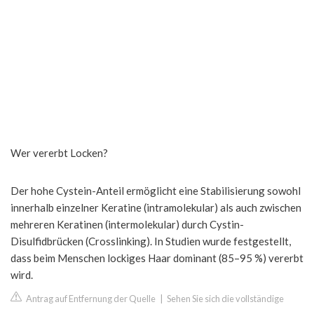
Wer vererbt Locken?
Der hohe Cystein-Anteil ermöglicht eine Stabilisierung sowohl
innerhalb einzelner Keratine (intramolekular) als auch zwischen
mehreren Keratinen (intermolekular) durch Cystin-
Disulfidbrücken (Crosslinking). In Studien wurde festgestellt,
dass beim Menschen lockiges Haar dominant (85–95 %) vererbt
wird.
Antrag auf Entfernung der Quelle
|
Sehen Sie sich die vollständige