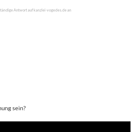
llständige Antwort auf kanzlei-vogedes.de an
nung sein?