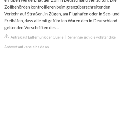
erhoben werden, hat der Zoll in Deutschland viel zu tun: Die
Zollbehörden kontrollieren beim grenzüberschreitenden
Verkehr auf Straßen, in Zügen, am Flughafen oder in See- und
Freihäfen, dass alle mitgeführten Waren den in Deutschland
geltenden Vorschriften des ...
Antrag auf Entfernung der Quelle
|
Sehen Sie sich die vollständige
Antwort auf kabeleins.de an