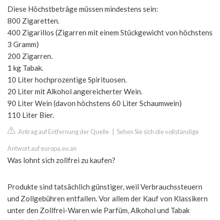
Diese Höchstbeträge müssen mindestens sein:
800 Zigaretten.
400 Zigarillos (Zigarren mit einem Stückgewicht von höchstens
3 Gramm)
200 Zigarren.
1 kg Tabak.
10 Liter hochprozentige Spirituosen.
20 Liter mit Alkohol angereicherter Wein.
90 Liter Wein (davon höchstens 60 Liter Schaumwein)
110 Liter Bier.
Antrag auf Entfernung der Quelle
|
Sehen Sie sich die vollständige
Antwort auf europa.eu an
Was lohnt sich zollfrei zu kaufen?
Produkte sind tatsächlich günstiger, weil Verbrauchssteuern
und Zollgebühren entfallen. Vor allem der Kauf von Klassikern
unter den Zollfrei-Waren wie Parfüm, Alkohol und Tabak