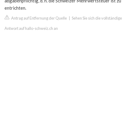
abgabenpflichtig, d. h. die Schweizer Mehrwertsteuer ist zu
entrichten.
Antrag auf Entfernung der Quelle
|
Sehen Sie sich die vollständige
Antwort auf hallo-schweiz.ch an