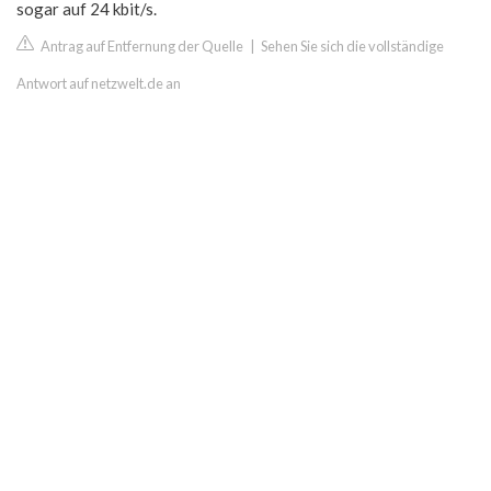
sogar auf 24 kbit/s.
Antrag auf Entfernung der Quelle
|
Sehen Sie sich die vollständige
Antwort auf netzwelt.de an