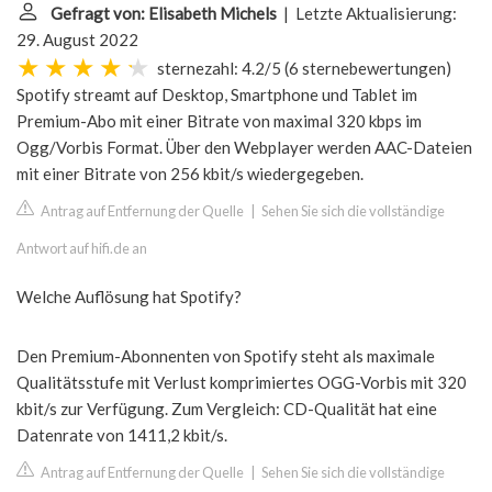
Gefragt von: Elisabeth Michels
| Letzte Aktualisierung:
29. August 2022
sternezahl: 4.2/5
(
6 sternebewertungen
)
Spotify streamt auf Desktop, Smartphone und Tablet im
Premium-Abo mit einer Bitrate von maximal 320 kbps im
Ogg/Vorbis Format. Über den Webplayer werden AAC-Dateien
mit einer Bitrate von 256 kbit/s wiedergegeben.
Antrag auf Entfernung der Quelle
|
Sehen Sie sich die vollständige
Antwort auf hifi.de an
Welche Auflösung hat Spotify?
Den Premium-Abonnenten von Spotify steht als maximale
Qualitätsstufe mit Verlust komprimiertes OGG-Vorbis mit 320
kbit/s zur Verfügung. Zum Vergleich: CD-Qualität hat eine
Datenrate von 1411,2 kbit/s.
Antrag auf Entfernung der Quelle
|
Sehen Sie sich die vollständige