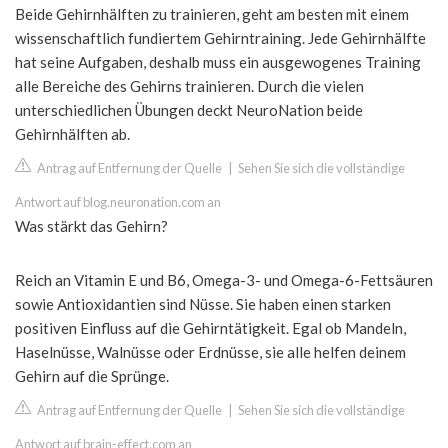
Beide Gehirnhälften zu trainieren, geht am besten mit einem
wissenschaftlich fundiertem Gehirntraining. Jede Gehirnhälfte
hat seine Aufgaben, deshalb muss ein ausgewogenes Training
alle Bereiche des Gehirns trainieren. Durch die vielen
unterschiedlichen Übungen deckt NeuroNation beide
Gehirnhälften ab.
Antrag auf Entfernung der Quelle
|
Sehen Sie sich die vollständige
Antwort auf blog.neuronation.com an
Was stärkt das Gehirn?
Reich an Vitamin E und B6, Omega-3- und Omega-6-Fettsäuren
sowie Antioxidantien sind Nüsse. Sie haben einen starken
positiven Einfluss auf die Gehirntätigkeit. Egal ob Mandeln,
Haselnüsse, Walnüsse oder Erdnüsse, sie alle helfen deinem
Gehirn auf die Sprünge.
Antrag auf Entfernung der Quelle
|
Sehen Sie sich die vollständige
Antwort auf brain-effect.com an