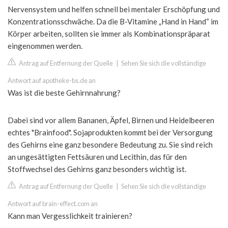
Nervensystem und helfen schnell bei mentaler Erschöpfung und
Konzentrationsschwäche. Da die B-Vitamine „Hand in Hand“ im
Körper arbeiten, sollten sie immer als Kombinationspräparat
eingenommen werden.
Antrag auf Entfernung der Quelle
|
Sehen Sie sich die vollständige
Antwort auf apotheke-bs.de an
Was ist die beste Gehirnnahrung?
Dabei sind vor allem Bananen, Äpfel, Birnen und Heidelbeeren
echtes "Brainfood". Sojaprodukten kommt bei der Versorgung
des Gehirns eine ganz besondere Bedeutung zu. Sie sind reich
an ungesättigten Fettsäuren und Lecithin, das für den
Stoffwechsel des Gehirns ganz besonders wichtig ist.
Antrag auf Entfernung der Quelle
|
Sehen Sie sich die vollständige
Antwort auf brain-effect.com an
Kann man Vergesslichkeit trainieren?