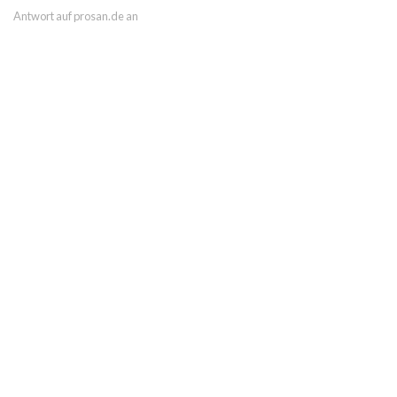
Antwort auf prosan.de an