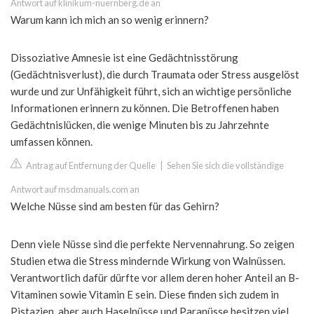
Antwort auf klinikum-nuernberg.de an
Warum kann ich mich an so wenig erinnern?
Dissoziative Amnesie ist eine Gedächtnisstörung
(Gedächtnisverlust), die durch Traumata oder Stress ausgelöst
wurde und zur Unfähigkeit führt, sich an wichtige persönliche
Informationen erinnern zu können. Die Betroffenen haben
Gedächtnislücken, die wenige Minuten bis zu Jahrzehnte
umfassen können.
Antrag auf Entfernung der Quelle
|
Sehen Sie sich die vollständige
Antwort auf msdmanuals.com an
Welche Nüsse sind am besten für das Gehirn?
Denn viele Nüsse sind die perfekte Nervennahrung. So zeigen
Studien etwa die Stress mindernde Wirkung von Walnüssen.
Verantwortlich dafür dürfte vor allem deren hoher Anteil an B-
Vitaminen sowie Vitamin E sein. Diese finden sich zudem in
Pistazien, aber auch Haselnüsse und Paranüsse besitzen viel