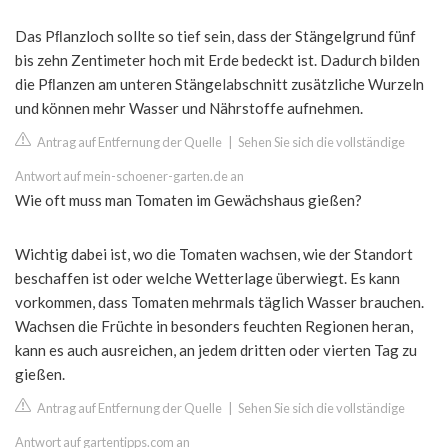
Das Pﬂanzloch sollte so tief sein, dass der Stängelgrund fünf
bis zehn Zentimeter hoch mit Erde bedeckt ist. Dadurch bilden
die Pﬂanzen am unteren Stängelabschnitt zusätzliche Wurzeln
und können mehr Wasser und Nährstoffe aufnehmen.
Antrag auf Entfernung der Quelle
|
Sehen Sie sich die vollständige
Antwort auf mein-schoener-garten.de an
Wie oft muss man Tomaten im Gewächshaus gießen?
Wichtig dabei ist, wo die Tomaten wachsen, wie der Standort
beschaffen ist oder welche Wetterlage überwiegt. Es kann
vorkommen, dass Tomaten mehrmals täglich Wasser brauchen.
Wachsen die Früchte in besonders feuchten Regionen heran,
kann es auch ausreichen, an jedem dritten oder vierten Tag zu
gießen.
Antrag auf Entfernung der Quelle
|
Sehen Sie sich die vollständige
Antwort auf gartentipps.com an