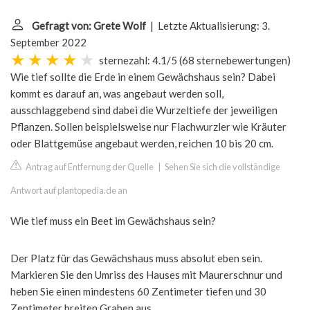
Gefragt von: Grete Wolf
| Letzte Aktualisierung: 3.
September 2022
sternezahl: 4.1/5
(
68 sternebewertungen
)
Wie tief sollte die Erde in einem Gewächshaus sein? Dabei
kommt es darauf an, was angebaut werden soll,
ausschlaggebend sind dabei die Wurzeltiefe der jeweiligen
Pflanzen. Sollen beispielsweise nur Flachwurzler wie Kräuter
oder Blattgemüse angebaut werden, reichen 10 bis 20 cm.
Antrag auf Entfernung der Quelle
|
Sehen Sie sich die vollständige
Antwort auf plantopedia.de an
Wie tief muss ein Beet im Gewächshaus sein?
Der Platz für das Gewächshaus muss absolut eben sein.
Markieren Sie den Umriss des Hauses mit Maurerschnur und
heben Sie einen mindestens 60 Zentimeter tiefen und 30
Zentimeter breiten Graben aus.