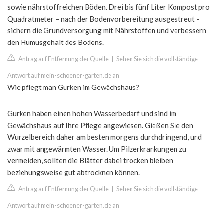
sowie nährstoffreichen Böden. Drei bis fünf Liter Kompost pro
Quadratmeter – nach der Bodenvorbereitung ausgestreut –
sichern die Grundversorgung mit Nährstoffen und verbessern
den Humusgehalt des Bodens.
Antrag auf Entfernung der Quelle
|
Sehen Sie sich die vollständige
Antwort auf mein-schoener-garten.de an
Wie pflegt man Gurken im Gewächshaus?
Gurken haben einen hohen Wasserbedarf und sind im
Gewächshaus auf Ihre Pflege angewiesen. Gießen Sie den
Wurzelbereich daher am besten morgens durchdringend, und
zwar mit angewärmten Wasser. Um Pilzerkrankungen zu
vermeiden, sollten die Blätter dabei trocken bleiben
beziehungsweise gut abtrocknen können.
Antrag auf Entfernung der Quelle
|
Sehen Sie sich die vollständige
Antwort auf mein-schoener-garten.de an