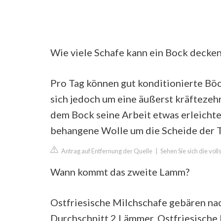
Wie viele Schafe kann ein Bock decke
Pro Tag können gut konditionierte Böc
sich jedoch um eine äußerst kräftezeh
dem Bock seine Arbeit etwas erleichte
behangene Wolle um die Scheide der T
Antrag auf Entfernung der Quelle
|
Sehen Sie sich die vol
Wann kommt das zweite Lamm?
Ostfriesische Milchschafe gebären nac
Durchschnitt 2 Lämmer. Ostfriesisch