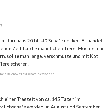
n?
ke durchaus 20 bis 40 Schafe decken. Es handelt
rende Zeit für die männlichen Tiere. Möchte man
rn, sollte man lange, verschmutze und mit Kot
iere scheren.
lständige Antwort auf schafe-halten.de an
h einer Tragzeit von ca. 145 Tagen im
e Milchschafe werden im August und September