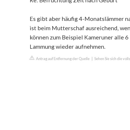
Re: Befruchtung Zeit nach Geburt
Es gibt aber häufig 4-Monatslämmer na
ist beim Mutterschaf ausreichend, wen
können zum Beispiel Kameruner alle 6
Lammung wieder aufnehmen.
Antrag auf Entfernung der Quelle
|
Sehen Sie sich die vol