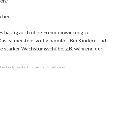
ten?
ichen
s häufig auch ohne Fremdeinwirkung zu
as ist meistens völlig harmlos. Bei Kindern und
ge starker Wachstumsschübe, z.B. während der
llständige Antwort auf hno-aerzte-im-netz.de an