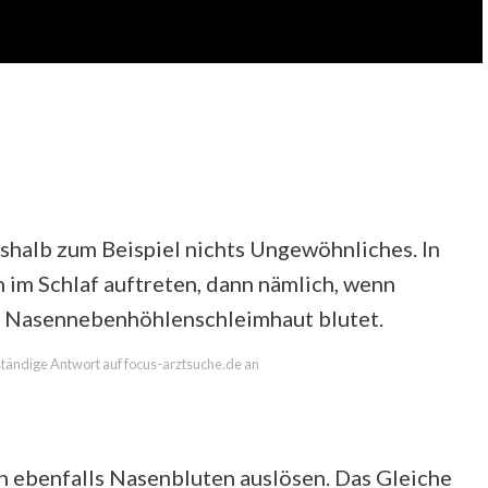
eshalb zum Beispiel nichts Ungewöhnliches. In
 im Schlaf auftreten, dann nämlich, wenn
e Nasennebenhöhlenschleimhaut blutet.
lständige Antwort auf focus-arztsuche.de an
nn ebenfalls Nasenbluten auslösen. Das Gleiche