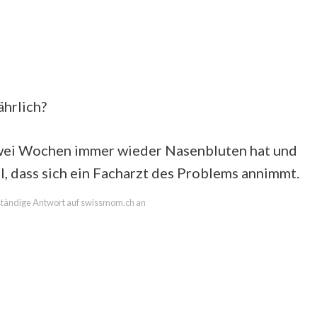
ährlich?
zwei Wochen immer wieder Nasenbluten hat und
oll, dass sich ein Facharzt des Problems annimmt.
llständige Antwort auf swissmom.ch an