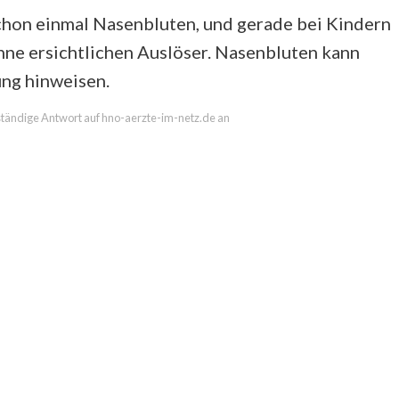
chon einmal Nasenbluten, und gerade bei Kindern
hne ersichtlichen Auslöser. Nasenbluten kann
ung hinweisen.
llständige Antwort auf hno-aerzte-im-netz.de an