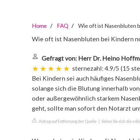
Home
FAQ
Wie oft ist Nasenbluten 
Wie oft ist Nasenbluten bei Kindern n
Gefragt von: Herr Dr. Heino Hoff
sternezahl: 4.9/5
(
15 st
Bei Kindern sei auch häufiges Nasenbl
solange sich die Blutung innerhalb von
oder außergewöhnlich starkem Nasenb
geht, sollte man sofort den Notarzt un
Antrag auf Entfernung der Quelle
|
Sehen Sie sich die vo