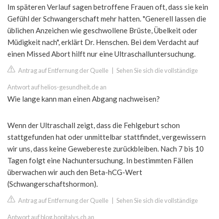
Im späteren Verlauf sagen betroffene Frauen oft, dass sie kein
Gefühl der Schwangerschaft mehr hatten. "Generell lassen die
üblichen Anzeichen wie geschwollene Brüste, Übelkeit oder
Müdigkeit nach", erklärt Dr. Henschen. Bei dem Verdacht auf
einen Missed Abort hilft nur eine Ultraschalluntersuchung.
Antrag auf Entfernung der Quelle
|
Sehen Sie sich die vollständige
Antwort auf helios-gesundheit.de an
Wie lange kann man einen Abgang nachweisen?
Wenn der Ultraschall zeigt, dass die Fehlgeburt schon
stattgefunden hat oder unmittelbar stattfindet, vergewissern
wir uns, dass keine Gewebereste zurückbleiben. Nach 7 bis 10
Tagen folgt eine Nachuntersuchung. In bestimmten Fällen
überwachen wir auch den Beta-hCG-Wert
(Schwangerschaftshormon).
Antrag auf Entfernung der Quelle
|
Sehen Sie sich die vollständige
Antwort auf blog.hopitalvs.ch an