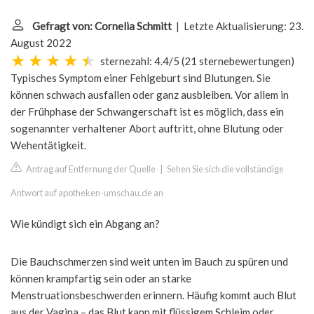
Gefragt von: Cornelia Schmitt
| Letzte Aktualisierung: 23.
August 2022
sternezahl: 4.4/5
(
21 sternebewertungen
)
Typisches Symptom einer Fehlgeburt sind Blutungen. Sie
können schwach ausfallen oder ganz ausbleiben. Vor allem in
der Frühphase der Schwangerschaft ist es möglich, dass ein
sogenannter verhaltener Abort auftritt, ohne Blutung oder
Wehentätigkeit.
Antrag auf Entfernung der Quelle
|
Sehen Sie sich die vollständige
Antwort auf apotheken-umschau.de an
Wie kündigt sich ein Abgang an?
Die Bauchschmerzen sind weit unten im Bauch zu spüren und
können krampfartig sein oder an starke
Menstruationsbeschwerden erinnern. Häufig kommt auch Blut
aus der Vagina – das Blut kann mit flüssigem Schleim oder