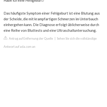
Habe ich eine Fehlgeburt?
Das häufigste Symptom einer Fehlgeburt ist eine Blutung aus
der Scheide, die mit krampfartigen Schmerzen im Unterbauch
einhergehen kann. Die Diagnose erfolgt üblicherweise durch
eine Reihe von Bluttests und eine Ultraschalluntersuchung.
Antrag auf Entfernung der Quelle
|
Sehen Sie sich die vollständige
Antwort auf ada.com an