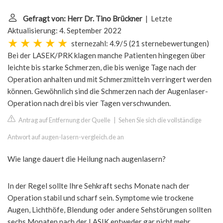
Gefragt von: Herr Dr. Tino Brückner
| Letzte
Aktualisierung: 4. September 2022
sternezahl: 4.9/5
(
21 sternebewertungen
)
Bei der LASEK/PRK klagen manche Patienten hingegen über
leichte bis starke Schmerzen, die bis wenige Tage nach der
Operation anhalten und mit Schmerzmitteln verringert werden
können. Gewöhnlich sind die Schmerzen nach der Augenlaser-
Operation nach drei bis vier Tagen verschwunden.
Antrag auf Entfernung der Quelle
|
Sehen Sie sich die vollständige
Antwort auf augen-lasern-vergleich.de an
Wie lange dauert die Heilung nach augenlasern?
In der Regel sollte Ihre Sehkraft sechs Monate nach der
Operation stabil und scharf sein. Symptome wie trockene
Augen, Lichthöfe, Blendung oder andere Sehstörungen sollten
sechs Monaten nach der LASIK entweder gar nicht mehr