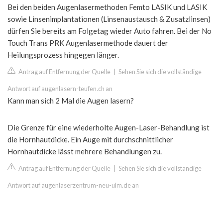
Bei den beiden Augenlasermethoden Femto LASIK und LASIK
sowie Linsenimplantationen (Linsenaustausch & Zusatzlinsen)
dürfen Sie bereits am Folgetag wieder Auto fahren. Bei der No
Touch Trans PRK Augenlasermethode dauert der
Heilungsprozess hingegen länger.
Antrag auf Entfernung der Quelle
|
Sehen Sie sich die vollständige
Antwort auf augenlasern-teufen.ch an
Kann man sich 2 Mal die Augen lasern?
Die Grenze für eine wiederholte Augen-Laser-Behandlung ist
die Hornhautdicke. Ein Auge mit durchschnittlicher
Hornhautdicke lässt mehrere Behandlungen zu.
Antrag auf Entfernung der Quelle
|
Sehen Sie sich die vollständige
Antwort auf augenlaserzentrum-neu-ulm.de an