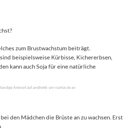
chst?
elches zum Brustwachstum beiträgt.
 sind beispielsweise Kürbisse, Kichererbsen,
n kann auch Soja für eine natürliche
lständige Antwort auf aesthetik-am-isartor.de an
 bei den Mädchen die Brüste an zu wachsen. Erst
.