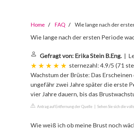
Home
FAQ
Wie lange nach der erste
Wie lange nach der ersten Periode wa
Gefragt von: Erika Stein B.Eng.
| Le
sternezahl: 4.9/5
(
71 st
Wachstum der Brüste: Das Erscheinen 
ungefähr zwei Jahre später die erste 
vier Jahre dauern, bis das Brustwachst
Antrag auf Entfernung der Quelle
|
Sehen Sie sich die vol
Wie weiß ich ob meine Brust noch wäc