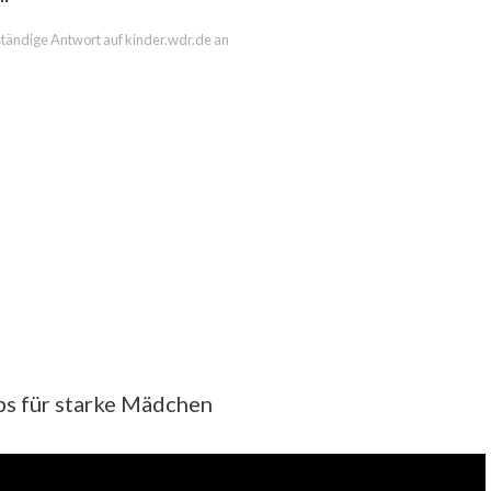
lständige Antwort auf kinder.wdr.de an
pps für starke Mädchen