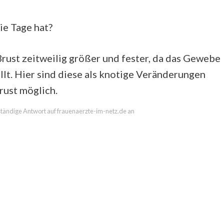
e Tage hat?
rust zeitweilig größer und fester, da das Gewebe
t. Hier sind diese als knotige Veränderungen
rust möglich.
llständige Antwort auf frauenaerzte-im-netz.de an