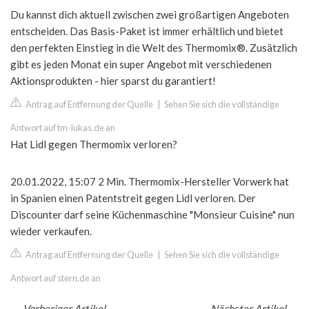
Du kannst dich aktuell zwischen zwei großartigen Angeboten
entscheiden. Das Basis-Paket ist immer erhältlich und bietet
den perfekten Einstieg in die Welt des Thermomix®. Zusätzlich
gibt es jeden Monat ein super Angebot mit verschiedenen
Aktionsprodukten - hier sparst du garantiert!
Antrag auf Entfernung der Quelle
|
Sehen Sie sich die vollständige
Antwort auf tm-lukas.de an
Hat Lidl gegen Thermomix verloren?
20.01.2022, 15:07 2 Min. Thermomix-Hersteller Vorwerk hat
in Spanien einen Patentstreit gegen Lidl verloren. Der
Discounter darf seine Küchenmaschine "Monsieur Cuisine" nun
wieder verkaufen.
Antrag auf Entfernung der Quelle
|
Sehen Sie sich die vollständige
Antwort auf stern.de an
←
Vorheriger Artikel
Nächster Artikel
→