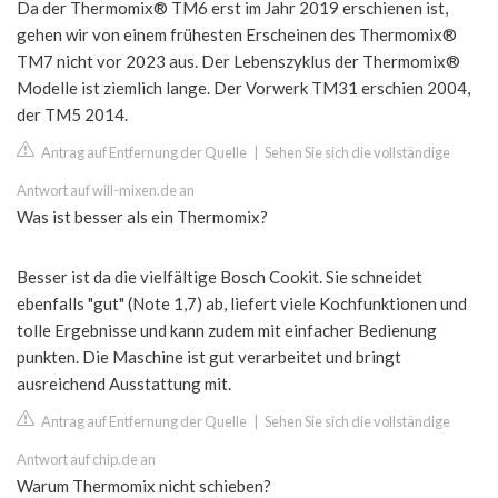
Da der Thermomix® TM6 erst im Jahr 2019 erschienen ist,
gehen wir von einem frühesten Erscheinen des Thermomix®
TM7 nicht vor 2023 aus. Der Lebenszyklus der Thermomix®
Modelle ist ziemlich lange. Der Vorwerk TM31 erschien 2004,
der TM5 2014.
Antrag auf Entfernung der Quelle
|
Sehen Sie sich die vollständige
Antwort auf will-mixen.de an
Was ist besser als ein Thermomix?
Besser ist da die vielfältige Bosch Cookit. Sie schneidet
ebenfalls "gut" (Note 1,7) ab, liefert viele Kochfunktionen und
tolle Ergebnisse und kann zudem mit einfacher Bedienung
punkten. Die Maschine ist gut verarbeitet und bringt
ausreichend Ausstattung mit.
Antrag auf Entfernung der Quelle
|
Sehen Sie sich die vollständige
Antwort auf chip.de an
Warum Thermomix nicht schieben?