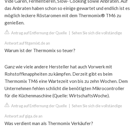
Vide Garen, Fermentieren, Slow- Cooking sowie Anbraten. Auf
das Anbraten haben schon so einige gewartet und endlich ist es
möglich leckere Röstaromen mit dem Thermomix® TM6 zu
genießen.
Antrag auf Entfernung der Quelle
|
Sehen Sie sich die vollständige
Antwort auf fitgemixt.de an
Warum ist der Thermomix so teuer?
Ganz wie viele andere Hersteller hat auch Vorwerk mit
Rohstoffknappheiten zu kämpfen. Derzeit gibt es beim
Thermomix TM6 eine Wartezeit von bis zu zehn Wochen. Dem
Unternehmen fehlen schlicht die benötigten Mikrocontroller
für die Küchenmaschine (Quelle: WirtschaftsWoche).
Antrag auf Entfernung der Quelle
|
Sehen Sie sich die vollständige
Antwort auf giga.de an
Was verdient man als Thermomix Verkäufer?