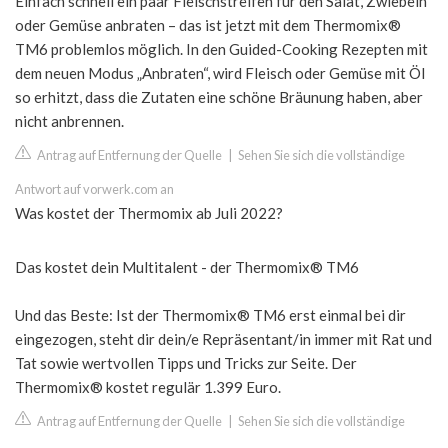
Einfach schnell ein paar Fleischstreifen für den Salat, Zwiebeln
oder Gemüse anbraten – das ist jetzt mit dem Thermomix®
TM6 problemlos möglich. In den Guided-Cooking Rezepten mit
dem neuen Modus „Anbraten“, wird Fleisch oder Gemüse mit Öl
so erhitzt, dass die Zutaten eine schöne Bräunung haben, aber
nicht anbrennen.
Antrag auf Entfernung der Quelle
|
Sehen Sie sich die vollständige
Antwort auf vorwerk.com an
Was kostet der Thermomix ab Juli 2022?
Das kostet dein Multitalent - der Thermomix® TM6
Und das Beste: Ist der Thermomix® TM6 erst einmal bei dir
eingezogen, steht dir dein/e Repräsentant/in immer mit Rat und
Tat sowie wertvollen Tipps und Tricks zur Seite. Der
Thermomix® kostet regulär 1.399 Euro.
Antrag auf Entfernung der Quelle
|
Sehen Sie sich die vollständige