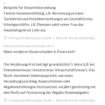
...
Beispiele für Steuerhinterziehung
Falsche Gewinnermittlung, z.B. Abrechnung privater
Taxifahrten und Hotelübernachtungen als Geschäftsreise.
Scheingeschäfte, z.B. Ehemann zahlt seiner Frau das
Haushaltsgeld als Lohn aus.
Antrag auf Entfernung der Quelle
|
Sehen Sie sich die vollständige
Antwort auf transparent-beraten.de an
Wann verjähren Steuerschulden in Österreich?
Die Verjährungsfrist beträgt grundsätzlich 5 Jahre (z.B. bei
Einkommensteuer, Umsatzsteuer, Körperschaftsteuer). Das
Recht, bestimmte Nebenansprüche, wie einen
Verspätungszuschlag, Anspruchzinsen oder
Abgabenerhöhungen festzusetzen, verjährt gleichzeitig mit
dem Recht auf Festsetzung der Abgabe (Stammabgabe).
Antrag auf Entfernung der Quelle
|
Sehen Sie sich die vollständige