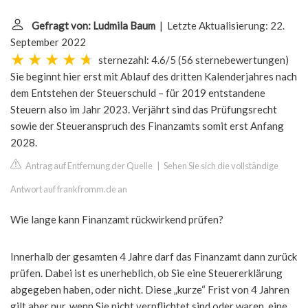
Gefragt von: Ludmila Baum
| Letzte Aktualisierung: 22.
September 2022
sternezahl: 4.6/5
(
56 sternebewertungen
)
Sie beginnt hier erst mit Ablauf des dritten Kalenderjahres nach
dem Entstehen der Steuerschuld – für 2019 entstandene
Steuern also im Jahr 2023. Verjährt sind das Prüfungsrecht
sowie der Steueranspruch des Finanzamts somit erst Anfang
2028.
Antrag auf Entfernung der Quelle
|
Sehen Sie sich die vollständige
Antwort auf frankfromm.de an
Wie lange kann Finanzamt rückwirkend prüfen?
Innerhalb der gesamten 4 Jahre darf das Finanzamt dann zurück
prüfen. Dabei ist es unerheblich, ob Sie eine Steuererklärung
abgegeben haben, oder nicht. Diese „kurze“ Frist von 4 Jahren
gilt aber nur, wenn Sie nicht verpflichtet sind oder waren, eine