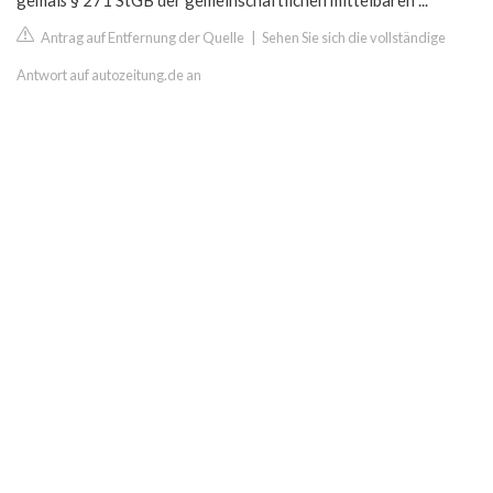
gemäß § 271 StGB der gemeinschaftlichen mittelbaren ...
Antrag auf Entfernung der Quelle
|
Sehen Sie sich die vollständige
Antwort auf autozeitung.de an