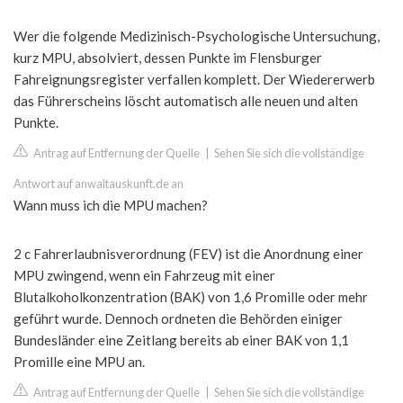
Wer die folgende Medizinisch-Psychologische Untersuchung,
kurz MPU, absolviert, dessen Punkte im Flensburger
Fahreignungsregister verfallen komplett. Der Wiedererwerb
das Führerscheins löscht automatisch alle neuen und alten
Punkte.
Antrag auf Entfernung der Quelle
|
Sehen Sie sich die vollständige
Antwort auf anwaltauskunft.de an
Wann muss ich die MPU machen?
2 c Fahrerlaubnisverordnung (FEV) ist die Anordnung einer
MPU zwingend, wenn ein Fahrzeug mit einer
Blutalkoholkonzentration (BAK) von 1,6 Promille oder mehr
geführt wurde. Dennoch ordneten die Behörden einiger
Bundesländer eine Zeitlang bereits ab einer BAK von 1,1
Promille eine MPU an.
Antrag auf Entfernung der Quelle
|
Sehen Sie sich die vollständige