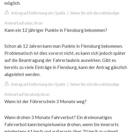
möglich.
Antrag auf Entfernung der Quelle
|
Sehen Sie sich die vollständige
Antwort auf adac.de an
Kann ein 12 jähriger Punkte in Flensburg bekommen?
Schon ab 12 Jahren kann man Punkte in Flensburg bekommen.
Problematisch ist dies vorerst nicht, es kann sich jedoch später
auf die Beantragung der Fahrerlaubnis auswirken. Gibt es
bereits zu viele Einträge in Flensburg, kann der Antrag gänzlich
abgelehnt werden.
Antrag auf Entfernung der Quelle
|
Sehen Sie sich die vollständige
Antwort auf beratung.de an
Wann ist der Führerschein 3 Monate weg?
Wann drohen 3 Monate Fahrverbot? Ein dreimonatiges
Fahrverbot kann beispielsweise drohen, wenn Sie innerorts
mindestens 61 km/h und außerorts über 70 km/h zu schnell