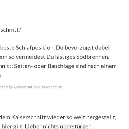
schnitt?
e beste Schlafposition. Du bevorzugst dabei
denn so vermeidest Du lästiges Sodbrennen.
nitt: Seiten- oder Bauchlage sind nach einem
.
lständige Antwort auf jona-sleep.com an
 dem Kaiserschnitt wieder so weit hergestellt,
hier gilt: Lieber nichts überstürzen.