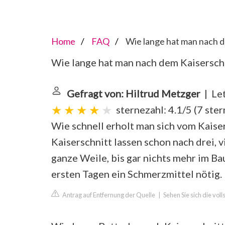
Home
FAQ
Wie lange hat man nach 
Wie lange hat man nach dem Kaisersch
Gefragt von: Hiltrud Metzger
| Let
sternezahl: 4.1/5
(
7 ste
Wie schnell erholt man sich vom Kais
Kaiserschnitt lassen schon nach drei, v
ganze Weile, bis gar nichts mehr im Bau
ersten Tagen ein Schmerzmittel nötig.
Antrag auf Entfernung der Quelle
|
Sehen Sie sich die vol