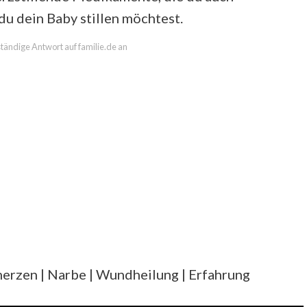
u dein Baby stillen möchtest.
lständige Antwort auf familie.de an
merzen | Narbe | Wundheilung | Erfahrung