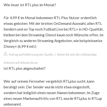
Wie teuer ist RTL plus im Monat?
Für 4,99 € im Monat bekommen RTL Plus Nutzer ordentlich
etwas geboten: Mit der breiten OnDemand Auswahl, allen RTL
Sendern und on Top noch Fußball Live bei RTL+ in HD-Qualität,
bleiben bei dem Streaming Dienst kaum noch Wünsche offen. Im
Vergleich zu anderen Streaming Angeboten, wie beispielsweise
Disney+ (6,99 € mtl.)
Antrag auf Entfernung der Quelle
|
Sehen Sie sich die vollständige
Antwort auf dslweb.de an
Ist RTL plus abgeschaltet?
Wer auf seinem Fernseher vergeblich RTLplus sucht, kann
beruhigt sein: Der Sender wurde nicht etwa eingestellt,
sondern hat lediglich einen neuen Namen bekommen. Im Zuge
eines neuen Markenauftritts von RTL wurde RTLplus in RTLup
umbenannt.