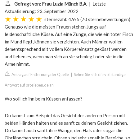
Gefragt von: Frau Luzia Münch B.A.
| Letzte
Aktualisierung: 23. September 2022
sternezahl: 4.9/5
(
70 sternebewertungen
)
Genauso wie die meisten Frauen stehen Jungs auf
leidenschaftliche Küsse. Auf eine Zunge, die wie ein toter Fisch
im Mund liegt, können sie verzichten. Auch Männer wollen
dementsprechend mit vollem Körpereinsatz geküsst werden
und lieben es, wenn man sich an sie schmiegt oder sie in die
Arme nimmt.
Antrag auf Entfernung der Quelle
|
Sehen Sie sich die vollständige
Antwort auf prosieben.de an
Wo soll ich ihn beim Küssen anfassen?
Du kannst zum Beispiel das Gesicht der anderen Person mit
beiden Händen halten und es sanft zu deinem Gesicht ziehen.
Du kannst auch sanft ihre Wange, den Hals oder sogar die
Ohrläppchen streicheln. Ohren sind sehr sensible Bereiche, so