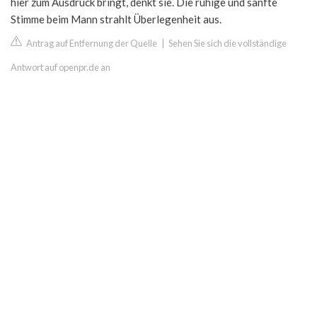
hier zum Ausdruck bringt, denkt sie. Die ruhige und sanfte
Stimme beim Mann strahlt Überlegenheit aus.
Antrag auf Entfernung der Quelle
|
Sehen Sie sich die vollständige
Antwort auf openpr.de an