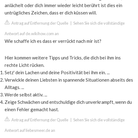
anlächelt oder dich immer wieder leicht berührt ist dies ein
untrügliches Zeichen, dass er dich küssen will.
Antrag auf Entfernung der Quelle
|
Sehen Sie sich die vollständige
Antwort auf de.wikihow.com an
Wie schaffe ich es dass er verrückt nach mir ist?
Hier kommen weitere Tipps und Tricks, die dich bei ihm ins
rechte Licht rücken.
Setz' dein Lachen und deine Positivität bei ihm ein. ...
Verwickle deinen Liebsten in spannende Situationen abseits des
Alltags. ...
Werde selbst aktiv. ...
Zeige Schwächen und entschuldige dich unverkrampft, wenn du
einen Fehler gemacht hast.
Antrag auf Entfernung der Quelle
|
Sehen Sie sich die vollständige
Antwort auf liebesmeer.de an