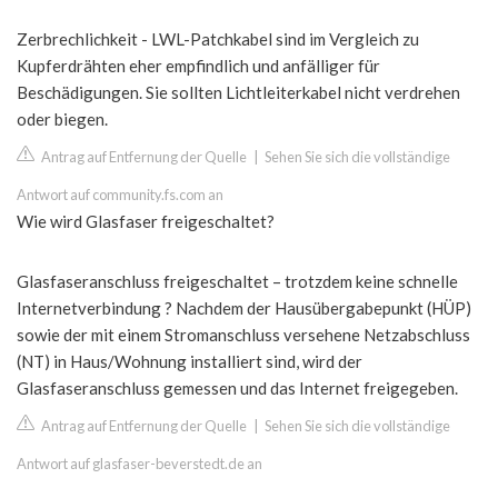
Zerbrechlichkeit - LWL-Patchkabel sind im Vergleich zu
Kupferdrähten eher empfindlich und anfälliger für
Beschädigungen. Sie sollten Lichtleiterkabel nicht verdrehen
oder biegen.
Antrag auf Entfernung der Quelle
|
Sehen Sie sich die vollständige
Antwort auf community.fs.com an
Wie wird Glasfaser freigeschaltet?
Glasfaseranschluss freigeschaltet – trotzdem keine schnelle
Internetverbindung ? Nachdem der Hausübergabepunkt (HÜP)
sowie der mit einem Stromanschluss versehene Netzabschluss
(NT) in Haus/Wohnung installiert sind, wird der
Glasfaseranschluss gemessen und das Internet freigegeben.
Antrag auf Entfernung der Quelle
|
Sehen Sie sich die vollständige
Antwort auf glasfaser-beverstedt.de an