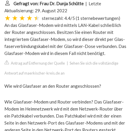
Gefragt von: Frau Dr. Dunja Schütte
| Letzte
Aktualisierung: 29. August 2022
sternezahl: 4.4/5
(
1 sternebewertungen
)
An das Glasfaser-Modem wird mittels LAN-Kabel schließlich
der Router angeschlossen. Besitzen Sie einen Router mit
integriertem Glasfaser-Modem, so wird dieser direkt per Glas-
faserverbindungskabel mit der Glasfaser-Dose verbunden. Das
Glasfaser-Modem wird in diesem Fall nicht benötigt.
Antrag auf Entfernung der Quelle
|
Sehen Sie sich die vollständige
Antwort auf maerkischer-kreis.de an
Wie wird Glasfaser an den Router angeschlossen?
Wie Glasfaser-Modem und Router verbinden? Das Glasfaser-
Modem im Heimnetzwerk wird mit dem Netzwerk-Router über
ein Patchkabel verbunden. Das Patchkabel wird mit der einen
Seite in den Netzwerk-Port des Glasfaser-Modems und mit der
anderen Seite in den Netzwerk-Port des Routers gesteckt.