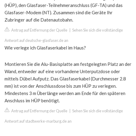
(HÜP), den Glasfaser-Teilnehmeranschluss (GF-TA) und das
Glasfaser-Modem (NT). Zusammen sind die Geräte Ihr
Zubringer auf die Datenautobahn.
Antrag auf Entfernung der Quelle
|
Sehen Sie sich die vollständige
Antwort auf deutsche-glasfaser.de an
Wie verlege ich Glasfaserkabel im Haus?
Montieren Sie die Alu-Basisplatte am festgelegten Platz an der
Wand, entweder auf eine vorhandene Unterputzdose oder
mittels Dübel Aufputz. Das Glasfaserkabel (Durchmesser 2.8
mm) ist von der Anschlussdose bis zum HÜP zu verlegen.
Mindestens 3 m Überlänge werden am Ende für den späteren
Anschluss im HÜP benötigt.
Antrag auf Entfernung der Quelle
|
Sehen Sie sich die vollständige
Antwort auf stadtwerke-marburg.de an