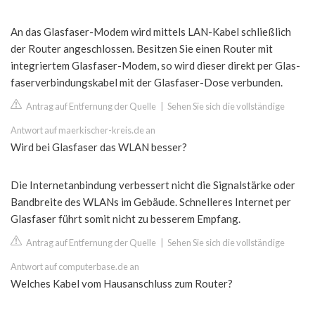
An das Glasfaser-Modem wird mittels LAN-Kabel schließlich
der Router angeschlossen. Besitzen Sie einen Router mit
integriertem Glasfaser-Modem, so wird dieser direkt per Glas-
faserverbindungskabel mit der Glasfaser-Dose verbunden.
Antrag auf Entfernung der Quelle
|
Sehen Sie sich die vollständige
Antwort auf maerkischer-kreis.de an
Wird bei Glasfaser das WLAN besser?
Die Internetanbindung verbessert nicht die Signalstärke oder
Bandbreite des WLANs im Gebäude. Schnelleres Internet per
Glasfaser führt somit nicht zu besserem Empfang.
Antrag auf Entfernung der Quelle
|
Sehen Sie sich die vollständige
Antwort auf computerbase.de an
Welches Kabel vom Hausanschluss zum Router?