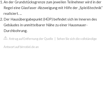
An der Grundstücksgrenze zum jeweilen Teilnehmer wird in der
Regel eine Glasfaser-Abzweigung mit Hilfe der „Spleißtechnik“
realisiert. ...
Der Hausübergabepunkt (HÜP) befindet sich im Inneren des
Gebäudes in unmittelbarer Nähe zu einer Hausmauer-
Durchbohrung.
Antrag auf Entfernung der Quelle
|
Sehen Sie sich die vollständige
Antwort auf birnstiel.de an