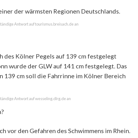
n einer der wärmsten Regionen Deutschlands.
lständige Antwort auf tourismus.breisach.de an
ch des Kölner Pegels auf 139 cm festgelegt
onn wurde der GLW auf 141 cm festgelegt. Das
n 139 cm soll die Fahrrinne im Kölner Bereich
lständige Antwort auf wesseling.dlrg.de an
n?
lich vor den Gefahren des Schwimmens im Rhein.