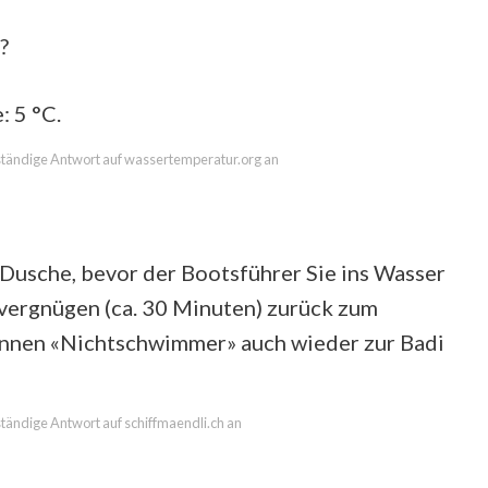
?
 5 °C.
llständige Antwort auf wassertemperatur.org an
 Dusche, bevor der Bootsführer Sie ins Wasser
rvergnügen (ca. 30 Minuten) zurück zum
önnen «Nichtschwimmer» auch wieder zur Badi
lständige Antwort auf schiffmaendli.ch an