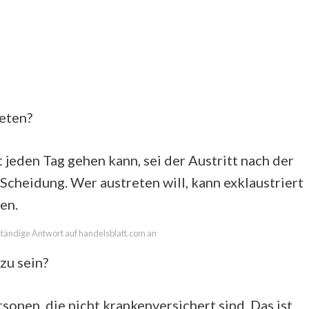
eten?
jeden Tag gehen kann, sei der Austritt nach der
Scheidung. Wer austreten will, kann exklaustriert
en.
lständige Antwort auf handelsblatt.com an
 zu sein?
onen, die nicht krankenversichert sind. Das ist