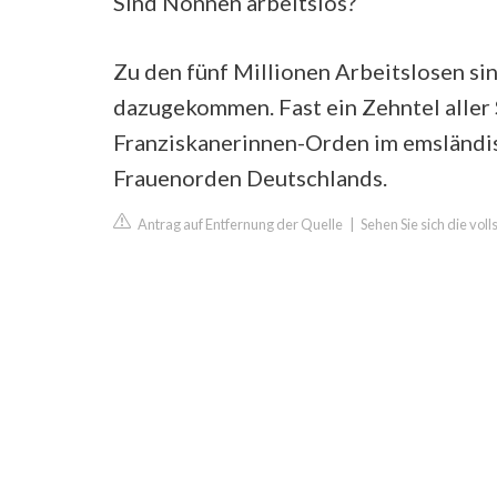
Sind Nonnen arbeitslos?
Zu den fünf Millionen Arbeitslosen s
dazugekommen. Fast ein Zehntel aller 
Franziskanerinnen-Orden im emsländi
Frauenorden Deutschlands.
Antrag auf Entfernung der Quelle
|
Sehen Sie sich die vol