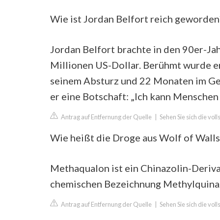
Wie ist Jordan Belfort reich geworden
Jordan Belfort brachte in den 90er-J
Millionen US-Dollar. Berühmt wurde er
seinem Absturz und 22 Monaten im Gefä
er eine Botschaft: „Ich kann Menschen 
Antrag auf Entfernung der Quelle
|
Sehen Sie sich die vo
Wie heißt die Droge aus Wolf of Walls
Methaqualon ist ein Chinazolin-Deriva
chemischen Bezeichnung Methylquinazo
Antrag auf Entfernung der Quelle
|
Sehen Sie sich die vol