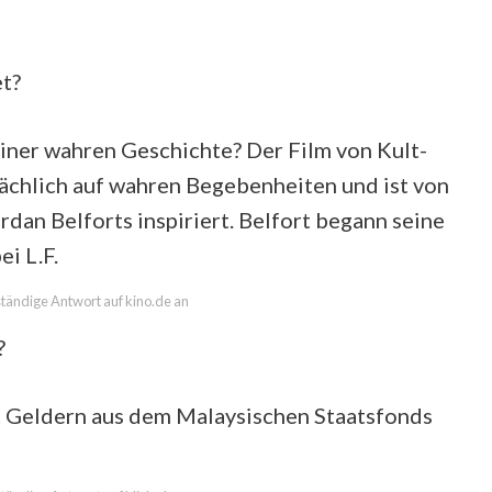
et?
einer wahren Geschichte? Der Film von Kult-
ächlich auf wahren Begebenheiten und ist von
dan Belforts inspiriert. Belfort begann seine
i L.F.
lständige Antwort auf kino.de an
?
it Geldern aus dem Malaysischen Staatsfonds