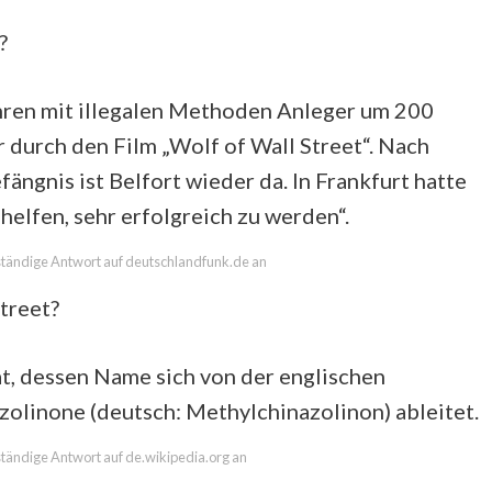
?
ahren mit illegalen Methoden Anleger um 200
 durch den Film „Wolf of Wall Street“. Nach
ngnis ist Belfort wieder da. In Frankfurt hatte
helfen, sehr erfolgreich zu werden“.
llständige Antwort auf deutschlandfunk.de an
treet?
t, dessen Name sich von der englischen
linone (deutsch: Methylchinazolinon) ableitet.
lständige Antwort auf de.wikipedia.org an