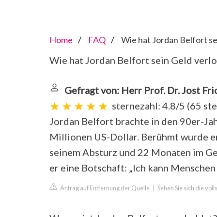
Home
FAQ
Wie hat Jordan Belfort se
Wie hat Jordan Belfort sein Geld verl
Gefragt von: Herr Prof. Dr. Jost Fri
sternezahl: 4.8/5
(
65 st
Jordan Belfort brachte in den 90er-J
Millionen US-Dollar. Berühmt wurde er
seinem Absturz und 22 Monaten im Gefä
er eine Botschaft: „Ich kann Menschen 
Antrag auf Entfernung der Quelle
|
Sehen Sie sich die vo