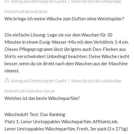
Antrag auf Entfernung der Quelle
|
Sehen Sie sich die vollständige
Antwort auf perwoll.de an
Wie bringe ich meine Wäsche zum Duften ohne Weichspüler?
Die einfache Lösung: Lege sie vor dem Waschen für 30
Minuten in einem Essig-Wasser-Mix mit dem Verhältnis 1:4 ein.
Dieses Pflegeprogramm lässt übrigens auch Deo-Flecken aus
Shirts verschwinden! Unbedingt beachten: Deine Wäsche riecht
besser, wenn du sie direkt nach dem Waschen aus der Maschine
nimmst.
Antrag auf Entfernung der Quelle
|
Sehen Sie sich die vollständige
Antwort auf maskador.com an
Welches ist das beste Wäscheparfüm?
Wäscheduft Test: Das Ranking
Platz 1: Lenor Unstoppables Wäscheparfüm. AffiliateLink.
Lenor Unstoppables Wäscheparfüm, Fresh, 3er pack (3 x 275g)