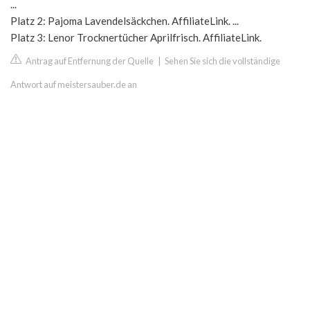
...
Platz 2: Pajoma Lavendelsäckchen. AffiliateLink. ...
Platz 3: Lenor Trocknertücher Aprilfrisch. AffiliateLink.
Antrag auf Entfernung der Quelle
|
Sehen Sie sich die vollständige
Antwort auf meistersauber.de an