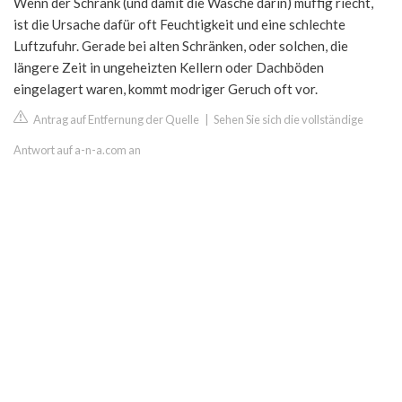
Wenn der Schrank (und damit die Wäsche darin) muffig riecht,
ist die Ursache dafür oft Feuchtigkeit und eine schlechte
Luftzufuhr. Gerade bei alten Schränken, oder solchen, die
längere Zeit in ungeheizten Kellern oder Dachböden
eingelagert waren, kommt modriger Geruch oft vor.
Antrag auf Entfernung der Quelle
|
Sehen Sie sich die vollständige
Antwort auf a-n-a.com an