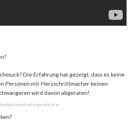
en?
muck? Die Erfahrung hat gezeigt, dass es keine
en Personen mit Herzschrittmacher keinen
chwangeren wird davon abgeraten!
lständige Antwort auf yinga-vital.de an
rken?