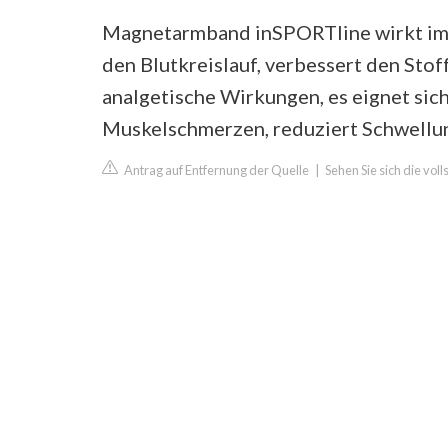
Magnetarmband inSPORTline wirkt im 
den Blutkreislauf, verbessert den Sto
analgetische Wirkungen, es eignet sic
Muskelschmerzen, reduziert Schwellun
Antrag auf Entfernung der Quelle
|
Sehen Sie sich die vol