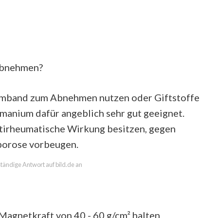
Abnehmen?
rmband zum Abnehmen nutzen oder Giftstoffe
rmanium dafür angeblich sehr gut geeignet.
ntirheumatische Wirkung besitzen, gegen
porose vorbeugen.
lständige Antwort auf bild.de an
agnetkraft von 40 - 60 g/cm² halten