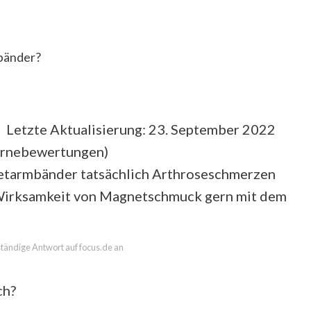
bänder?
 Letzte Aktualisierung: 23. September 2022
ernebewertungen
)
gnetarmbänder tatsächlich Arthroseschmerzen
e Wirksamkeit von Magnetschmuck gern mit dem
lständige Antwort auf focus.de an
ch?